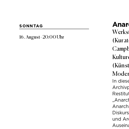
Anarc
SONNTAG
Werkst
16. August
–
20:00 Uhr
(Kurat
Campbe
Kultur
(Künst
Modera
In die
Archivp
Restitu
„Anarch
Anarchi
Diskur
und Arc
Ausein