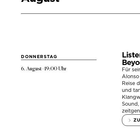
Liste
DONNERSTAG
Beyo
6. August
–
19:00 Uhr
Für se
Alonso 
Reise 
und tan
Klangwe
Sound, 
zeitgen
Z