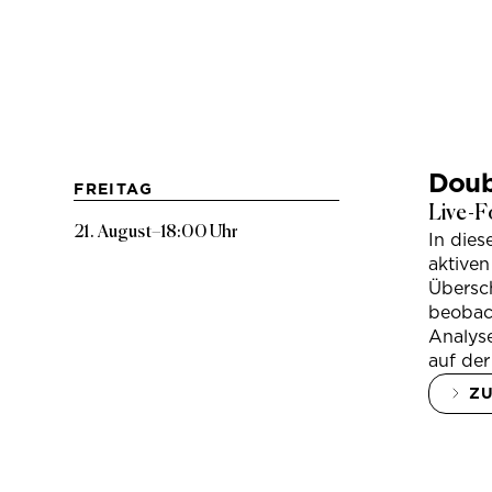
Doub
FREITAG
Live-F
21. August
–
18:00 Uhr
In die
aktiven
Übersc
beobac
Analys
auf der
Z