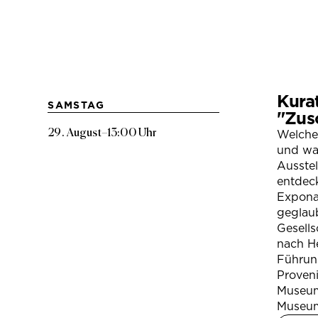
Kura
SAMSTAG
"Zus
29. August
–
13:00 Uhr
Welche
und war
Ausste
entdeck
Expona
geglau
Gesells
nach H
Führung
Proven
Museum
Museum