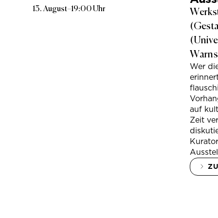
13. August
–
19:00 Uhr
Werkst
(Gesta
(Unive
Warns
Wer di
erinner
flausc
Vorhan
auf kul
Zeit ve
diskuti
Kurator
Ausstel
Z