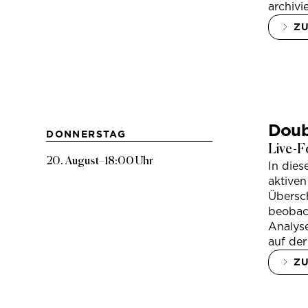
archivi
Z
Doub
DONNERSTAG
Live-F
20. August
–
18:00 Uhr
In die
aktiven
Übersc
beobac
Analys
auf der
Z