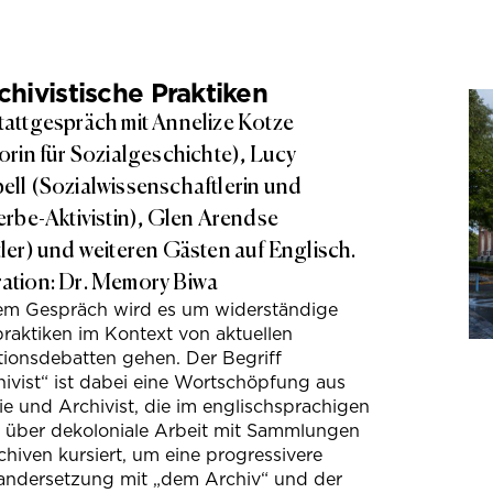
hivistische Praktiken
attgespräch mit Annelize Kotze
orin für Sozialgeschichte), Lucy
ll (Sozialwissenschaftlerin und
erbe-Aktivistin), Glen Arendse
ler) und weiteren Gästen auf Englisch.
tion: Dr. Memory Biwa
sem Gespräch wird es um widerständige
raktiken im Kontext von aktuellen
tionsdebatten gehen. Der Begriff
ivist“ ist dabei eine Wortschöpfung aus
e und Archivist, die im englischsprachigen
s über dekoloniale Arbeit mit Sammlungen
hiven kursiert, um eine progressivere
andersetzung mit „dem Archiv“ und der