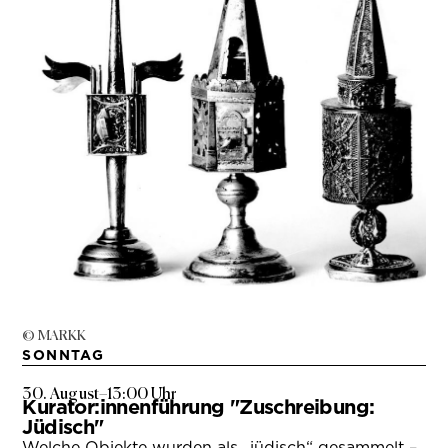
© MARKK
SONNTAG
30. August
–
13:00 Uhr
Kurator:innenführung "Zuschreibung:
Jüdisch"
Welche Objekte wurden als „jüdisch“ gesammelt –