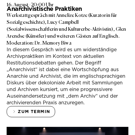
16. August
–
20:00 Uhr
Anarchivistische Praktiken
Werkstattgespräch mit Annelize Kotze (Kuratorin für
Sozialgeschichte), Lucy Campbell
(Sozialwissenschaftlerin und Kulturerbe-Aktivistin), Glen
Arendse (Künstler) und weiteren Gästen auf Englisch.
Moderation: Dr. Memory Biwa
In diesem Gespräch wird es um widerständige
Archivpraktiken im Kontext von aktuellen
Restitutionsdebatten gehen. Der Begriff
„Anarchivist“ ist dabei eine Wortschöpfung aus
Anarchie und Archivist, die im englischsprachigen
Diskurs über dekoloniale Arbeit mit Sammlungen
und Archiven kursiert, um eine progressivere
Auseinandersetzung mit „dem Archiv“ und der
archivierenden Praxis anzuregen.
ZUM TERMIN