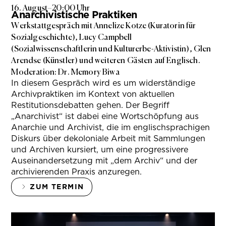
16. August
–
20:00 Uhr
Anarchivistische Praktiken
Werkstattgespräch mit Annelize Kotze (Kuratorin für
Sozialgeschichte), Lucy Campbell
(Sozialwissenschaftlerin und Kulturerbe-Aktivistin), Glen
Arendse (Künstler) und weiteren Gästen auf Englisch.
Moderation: Dr. Memory Biwa
In diesem Gespräch wird es um widerständige
Archivpraktiken im Kontext von aktuellen
Restitutionsdebatten gehen. Der Begriff
„Anarchivist“ ist dabei eine Wortschöpfung aus
Anarchie und Archivist, die im englischsprachigen
Diskurs über dekoloniale Arbeit mit Sammlungen
und Archiven kursiert, um eine progressivere
Auseinandersetzung mit „dem Archiv“ und der
archivierenden Praxis anzuregen.
ZUM TERMIN