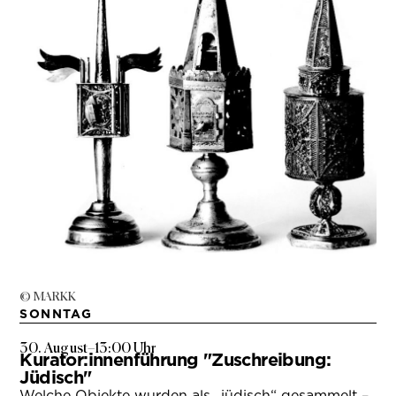
© MARKK
SONNTAG
30. August
–
13:00 Uhr
Kurator:innenführung "Zuschreibung:
Jüdisch"
Welche Objekte wurden als „jüdisch“ gesammelt –