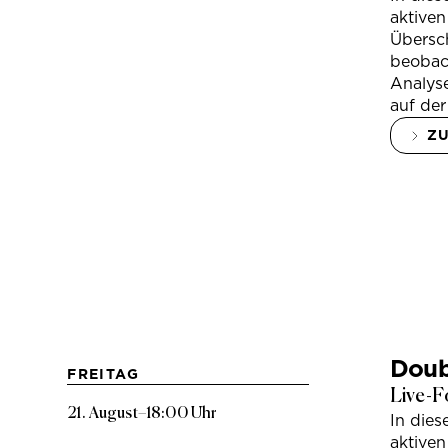
aktiven
Übersc
beobac
Analys
auf der
Z
Doub
FREITAG
Live-F
21. August
–
18:00 Uhr
In die
aktiven