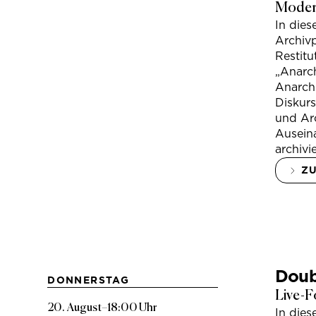
Modera
In die
Archivp
Restitu
„Anarch
Anarchi
Diskur
und Arc
Ausein
archivi
Z
Doub
DONNERSTAG
Live-F
20. August
–
18:00 Uhr
In die