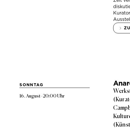
Zeit ve
diskuti
Kurator
Ausstel
Z
Anarc
SONNTAG
Werkst
16. August
–
20:00 Uhr
(Kurat
Campbe
Kultur
(Künst