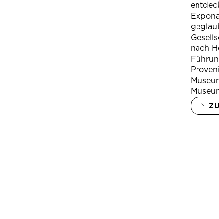
entdeck
Expona
geglau
Gesells
nach H
Führung
Proven
Museum
Museum
Z