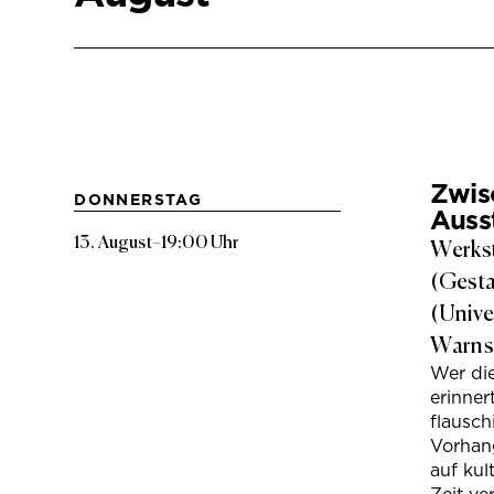
Zwis
DONNERSTAG
Auss
13. August
–
19:00 Uhr
Werkst
(Gesta
(Unive
Warns
Wer di
erinner
flausc
Vorhan
auf kul