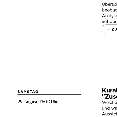
Übersc
beobac
Analys
auf der
Z
Kura
SAMSTAG
"Zus
29. August
–
13:00 Uhr
Welche
und war
Ausste