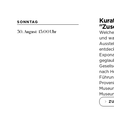
Kura
SONNTAG
"Zus
30. August
–
13:00 Uhr
Welche
und war
Ausste
entdeck
Expona
geglau
Gesells
nach H
Führung
Proven
Museum
Museum
Z