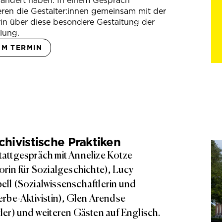
rändert haben. In einem Gespräch
eren die Gestalter:innen gemeinsam mit der
in über diese besondere Gestaltung der
lung.
UM TERMIN
hivistische Praktiken
attgespräch mit Annelize Kotze
orin für Sozialgeschichte), Lucy
ll (Sozialwissenschaftlerin und
erbe-Aktivistin), Glen Arendse
ler) und weiteren Gästen auf Englisch.