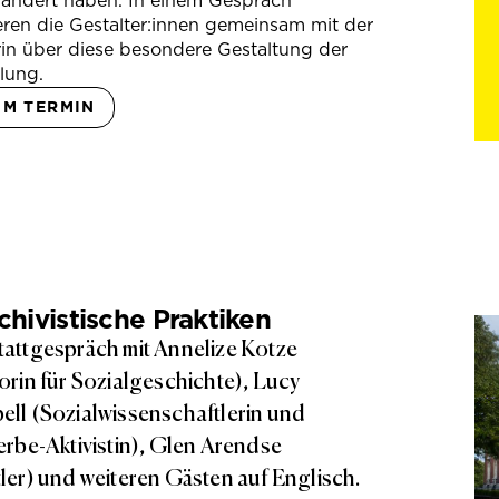
rändert haben. In einem Gespräch
eren die Gestalter:innen gemeinsam mit der
in über diese besondere Gestaltung der
lung.
UM TERMIN
hivistische Praktiken
attgespräch mit Annelize Kotze
orin für Sozialgeschichte), Lucy
ll (Sozialwissenschaftlerin und
erbe-Aktivistin), Glen Arendse
ler) und weiteren Gästen auf Englisch.