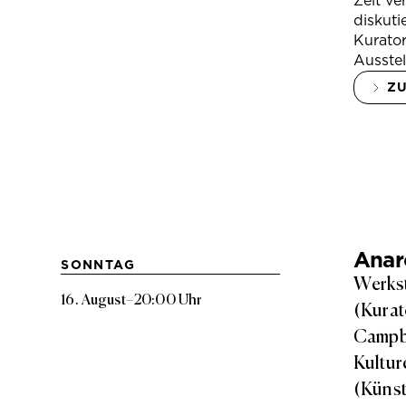
Zeit ve
diskuti
Kurator
Ausstel
Z
Anarc
SONNTAG
Werkst
16. August
–
20:00 Uhr
(Kurat
Campbe
Kultur
(Künst