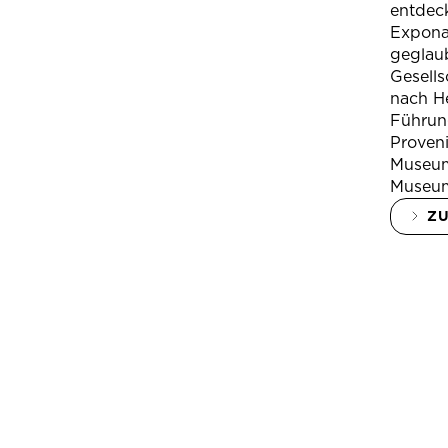
entdeck
Expona
geglau
Gesells
nach H
Führung
Proven
Museum
Museum
Z