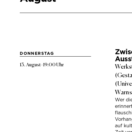
Zwis
DONNERSTAG
Auss
13. August
–
19:00 Uhr
Werkst
(Gesta
(Unive
Warns
Wer di
erinner
flausc
Vorhan
auf kul