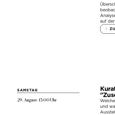
Übersc
beobac
Analys
auf der
Z
Kura
SAMSTAG
"Zus
29. August
–
13:00 Uhr
Welche
und war
Ausste