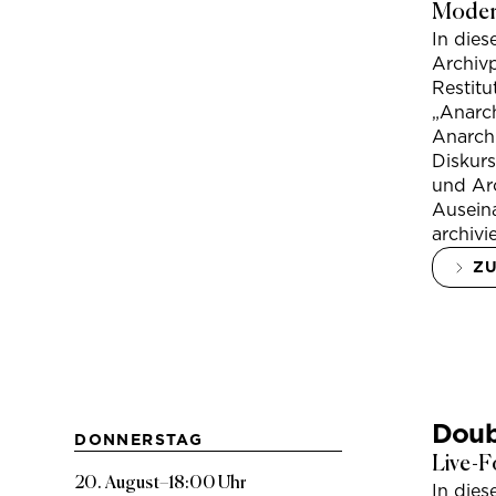
Modera
In die
Archivp
Restitu
„Anarch
Anarchi
Diskur
und Arc
Ausein
archivi
Z
Doub
DONNERSTAG
Live-F
20. August
–
18:00 Uhr
In die