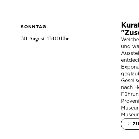
Kura
SONNTAG
"Zus
30. August
–
13:00 Uhr
Welche
und war
Ausste
entdeck
Expona
geglau
Gesells
nach H
Führung
Proven
Museum
Museum
Z