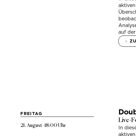
aktiven
Übersc
beobac
Analys
auf der
Z
Doub
FREITAG
Live-F
21. August
–
18:00 Uhr
In die
aktiven