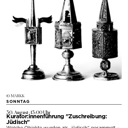
© MARKK
SONNTAG
30. August
–
13:00 Uhr
Kurator:innenführung "Zuschreibung:
Jüdisch"
Welche Objekte wurden als „jüdisch“ gesammelt –