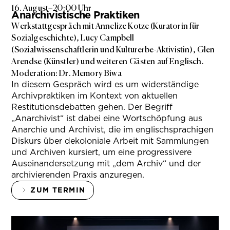
16. August
–
20:00 Uhr
Anarchivistische Praktiken
Werkstattgespräch mit Annelize Kotze (Kuratorin für
Sozialgeschichte), Lucy Campbell
(Sozialwissenschaftlerin und Kulturerbe-Aktivistin), Glen
Arendse (Künstler) und weiteren Gästen auf Englisch.
Moderation: Dr. Memory Biwa
In diesem Gespräch wird es um widerständige
Archivpraktiken im Kontext von aktuellen
Restitutionsdebatten gehen. Der Begriff
„Anarchivist“ ist dabei eine Wortschöpfung aus
Anarchie und Archivist, die im englischsprachigen
Diskurs über dekoloniale Arbeit mit Sammlungen
und Archiven kursiert, um eine progressivere
Auseinandersetzung mit „dem Archiv“ und der
archivierenden Praxis anzuregen.
ZUM TERMIN