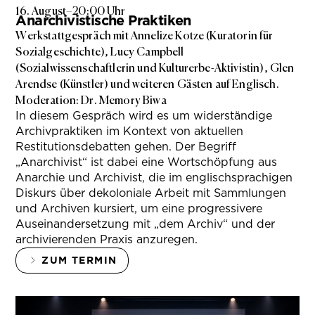
16. August
–
20:00 Uhr
Anarchivistische Praktiken
Werkstattgespräch mit Annelize Kotze (Kuratorin für
Sozialgeschichte), Lucy Campbell
(Sozialwissenschaftlerin und Kulturerbe-Aktivistin), Glen
Arendse (Künstler) und weiteren Gästen auf Englisch.
Moderation: Dr. Memory Biwa
In diesem Gespräch wird es um widerständige
Archivpraktiken im Kontext von aktuellen
Restitutionsdebatten gehen. Der Begriff
„Anarchivist“ ist dabei eine Wortschöpfung aus
Anarchie und Archivist, die im englischsprachigen
Diskurs über dekoloniale Arbeit mit Sammlungen
und Archiven kursiert, um eine progressivere
Auseinandersetzung mit „dem Archiv“ und der
archivierenden Praxis anzuregen.
ZUM TERMIN