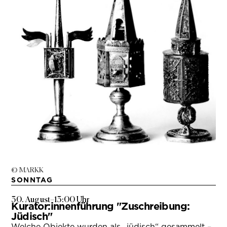
© MARKK
SONNTAG
30. August
–
13:00 Uhr
Kurator:innenführung "Zuschreibung:
Jüdisch"
Welche Objekte wurden als „jüdisch“ gesammelt –