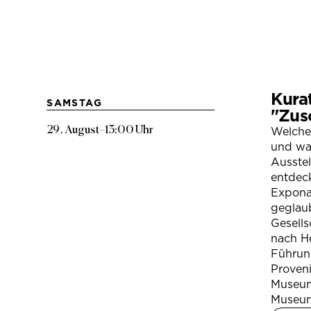
Kura
SAMSTAG
"Zus
29. August
–
13:00 Uhr
Welche
und war
Ausste
entdeck
Expona
geglau
Gesells
nach H
Führung
Proven
Museum
Museum