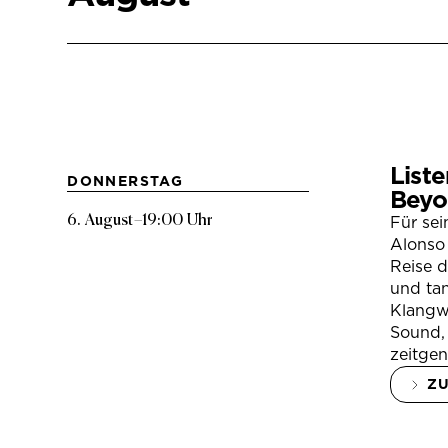
Liste
DONNERSTAG
Beyo
6. August
–
19:00 Uhr
Für se
Alonso 
Reise 
und tan
Klangwe
Sound, 
zeitgen
Z