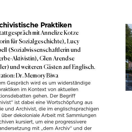
hivistische Praktiken
attgespräch mit Annelize Kotze
orin für Sozialgeschichte), Lucy
ll (Sozialwissenschaftlerin und
erbe-Aktivistin), Glen Arendse
ler) und weiteren Gästen auf Englisch.
tion: Dr. Memory Biwa
sem Gespräch wird es um widerständige
raktiken im Kontext von aktuellen
tionsdebatten gehen. Der Begriff
ivist“ ist dabei eine Wortschöpfung aus
e und Archivist, die im englischsprachigen
s über dekoloniale Arbeit mit Sammlungen
hiven kursiert, um eine progressivere
andersetzung mit „dem Archiv“ und der