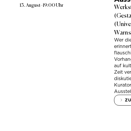
13. August
–
19:00 Uhr
Werkst
(Gesta
(Unive
Warns
Wer di
erinner
flausc
Vorhan
auf kul
Zeit ve
diskuti
Kurator
Ausstel
Z