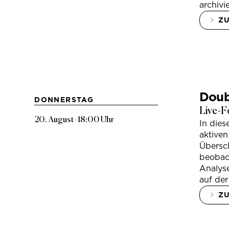
archivi
Z
Doub
DONNERSTAG
Live-F
20. August
–
18:00 Uhr
In die
aktiven
Übersc
beobac
Analys
auf der
Z