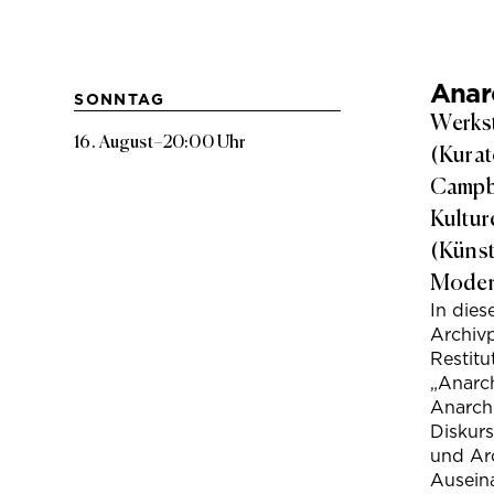
Anarc
SONNTAG
Werkst
16. August
–
20:00 Uhr
(Kurat
Campbe
Kultur
(Künst
Modera
In die
Archivp
Restitu
„Anarch
Anarchi
Diskur
und Arc
Ausein