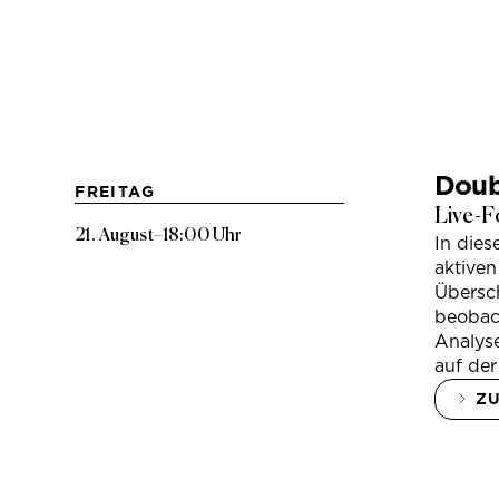
Doub
FREITAG
Live-F
21. August
–
18:00 Uhr
In die
aktiven
Übersc
beobac
Analys
auf der
Z