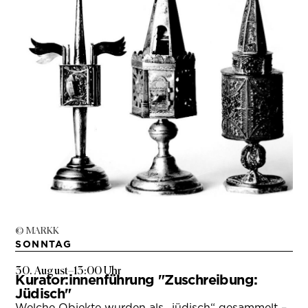
© MARKK
SONNTAG
30. August
–
13:00 Uhr
Kurator:innenführung "Zuschreibung:
Jüdisch"
Welche Objekte wurden als „jüdisch“ gesammelt –