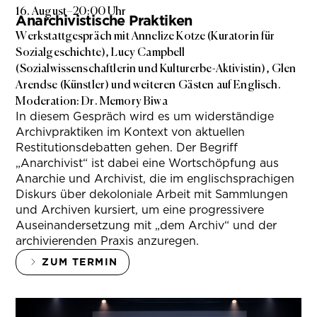
16. August
–
20:00 Uhr
Anarchivistische Praktiken
Werkstattgespräch mit Annelize Kotze (Kuratorin für
Sozialgeschichte), Lucy Campbell
(Sozialwissenschaftlerin und Kulturerbe-Aktivistin), Glen
Arendse (Künstler) und weiteren Gästen auf Englisch.
Moderation: Dr. Memory Biwa
In diesem Gespräch wird es um widerständige
Archivpraktiken im Kontext von aktuellen
Restitutionsdebatten gehen. Der Begriff
„Anarchivist“ ist dabei eine Wortschöpfung aus
Anarchie und Archivist, die im englischsprachigen
Diskurs über dekoloniale Arbeit mit Sammlungen
und Archiven kursiert, um eine progressivere
Auseinandersetzung mit „dem Archiv“ und der
archivierenden Praxis anzuregen.
ZUM TERMIN