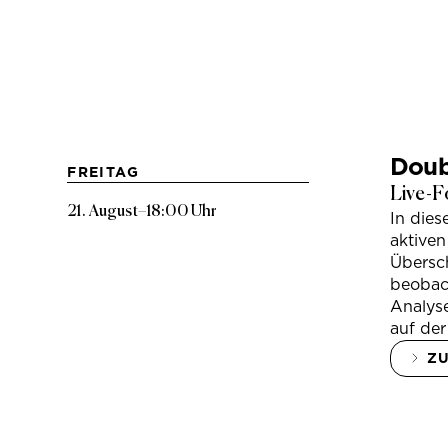
Doub
FREITAG
Live-F
21. August
–
18:00 Uhr
In die
aktiven
Übersc
beobac
Analys
auf der
Z