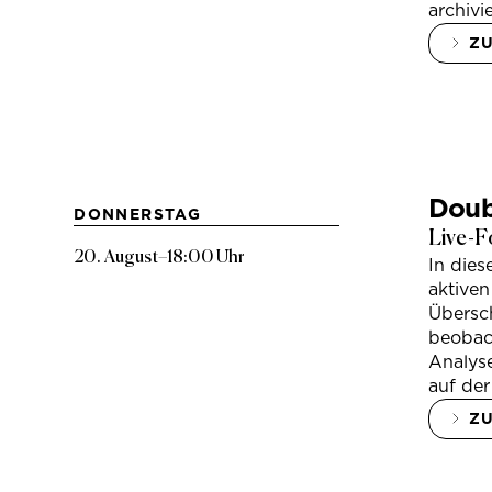
archivi
Z
Doub
DONNERSTAG
Live-F
20. August
–
18:00 Uhr
In die
aktiven
Übersc
beobac
Analys
auf der
Z