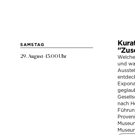
Kura
SAMSTAG
"Zus
29. August
–
13:00 Uhr
Welche
und war
Ausste
entdeck
Expona
geglau
Gesells
nach H
Führung
Proven
Museum
Museum