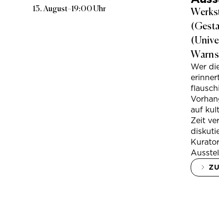
13. August
–
19:00 Uhr
Werkst
(Gesta
(Unive
Warns
Wer di
erinner
flausc
Vorhan
auf kul
Zeit ve
diskuti
Kurator
Ausstel
Z