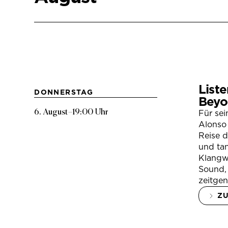
Liste
DONNERSTAG
Beyo
6. August
–
19:00 Uhr
Für se
Alonso 
Reise 
und tan
Klangwe
Sound, 
zeitgen
Z