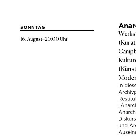
Anarc
SONNTAG
Werkst
16. August
–
20:00 Uhr
(Kurat
Campbe
Kultur
(Künst
Modera
In die
Archivp
Restitu
„Anarch
Anarchi
Diskur
und Arc
Ausein