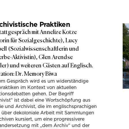
hivistische Praktiken
attgespräch mit Annelize Kotze
orin für Sozialgeschichte), Lucy
ll (Sozialwissenschaftlerin und
erbe-Aktivistin), Glen Arendse
ler) und weiteren Gästen auf Englisch.
tion: Dr. Memory Biwa
sem Gespräch wird es um widerständige
raktiken im Kontext von aktuellen
tionsdebatten gehen. Der Begriff
ivist“ ist dabei eine Wortschöpfung aus
e und Archivist, die im englischsprachigen
s über dekoloniale Arbeit mit Sammlungen
hiven kursiert, um eine progressivere
andersetzung mit „dem Archiv“ und der