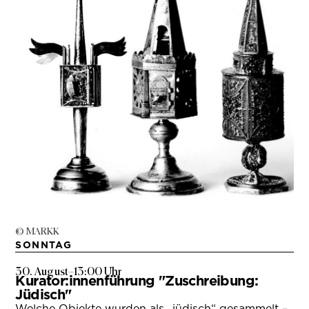
© MARKK
SONNTAG
30. August
–
13:00 Uhr
Kurator:innenführung "Zuschreibung:
Jüdisch"
Welche Objekte wurden als „jüdisch“ gesammelt –