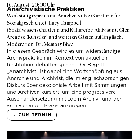
16. August
–
20:00 Uhr
Anarchivistische Praktiken
Werkstattgespräch mit Annelize Kotze (Kuratorin für
Sozialgeschichte), Lucy Campbell
(Sozialwissenschaftlerin und Kulturerbe-Aktivistin), Glen
Arendse (Künstler) und weiteren Gästen auf Englisch.
Moderation: Dr. Memory Biwa
In diesem Gespräch wird es um widerständige
Archivpraktiken im Kontext von aktuellen
Restitutionsdebatten gehen. Der Begriff
„Anarchivist“ ist dabei eine Wortschöpfung aus
Anarchie und Archivist, die im englischsprachigen
Diskurs über dekoloniale Arbeit mit Sammlungen
und Archiven kursiert, um eine progressivere
Auseinandersetzung mit „dem Archiv“ und der
archivierenden Praxis anzuregen.
ZUM TERMIN