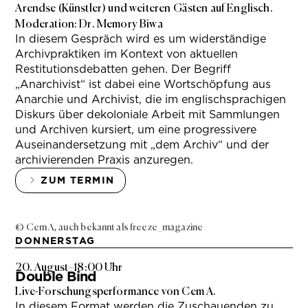
Arendse (Künstler) und weiteren Gästen auf Englisch.
Moderation: Dr. Memory Biwa
In diesem Gespräch wird es um widerständige
Archivpraktiken im Kontext von aktuellen
Restitutionsdebatten gehen. Der Begriff
„Anarchivist“ ist dabei eine Wortschöpfung aus
Anarchie und Archivist, die im englischsprachigen
Diskurs über dekoloniale Arbeit mit Sammlungen
und Archiven kursiert, um eine progressivere
Auseinandersetzung mit „dem Archiv“ und der
archivierenden Praxis anzuregen.
ZUM TERMIN
© Cem A, auch bekannt als freeze_magazine
DONNERSTAG
20. August
–
18:00 Uhr
Double Bind
Live-Forschungsperformance von Cem A.
In diesem Format werden die Zuschauenden zu