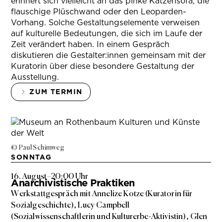
erinnert sich vielleicht an das pinke Katzensofa, die
flauschige Plüschwand oder den Leoparden-
Vorhang. Solche Gestaltungselemente verweisen
auf kulturelle Bedeutungen, die sich im Laufe der
Zeit verändert haben. In einem Gespräch
diskutieren die Gestalter:innen gemeinsam mit der
Kuratorin über diese besondere Gestaltung der
Ausstellung.
ZUM TERMIN
© Paul Schimweg
SONNTAG
16. August
–
20:00 Uhr
Anarchivistische Praktiken
Werkstattgespräch mit Annelize Kotze (Kuratorin für
Sozialgeschichte), Lucy Campbell
(Sozialwissenschaftlerin und Kulturerbe-Aktivistin), Glen