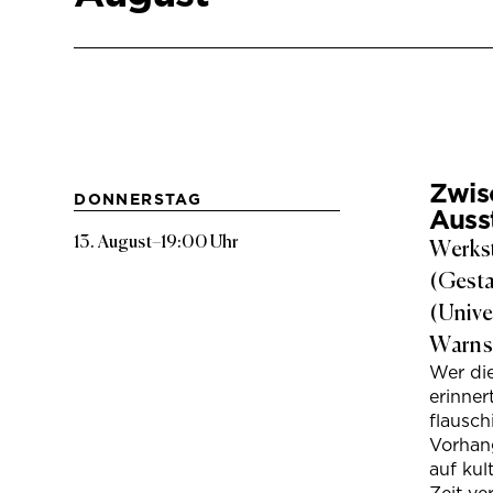
Zwis
DONNERSTAG
Auss
13. August
–
19:00 Uhr
Werkst
(Gesta
(Unive
Warns
Wer di
erinner
flausc
Vorhan
auf kul