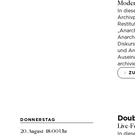
Modera
In die
Archivp
Restitu
„Anarch
Anarchi
Diskur
und Arc
Ausein
archivi
Z
Doub
DONNERSTAG
Live-F
20. August
–
18:00 Uhr
In die