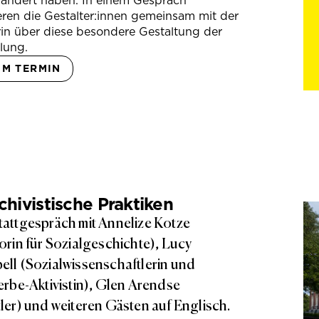
rändert haben. In einem Gespräch
eren die Gestalter:innen gemeinsam mit der
in über diese besondere Gestaltung der
lung.
UM TERMIN
hivistische Praktiken
attgespräch mit Annelize Kotze
orin für Sozialgeschichte), Lucy
ll (Sozialwissenschaftlerin und
erbe-Aktivistin), Glen Arendse
ler) und weiteren Gästen auf Englisch.