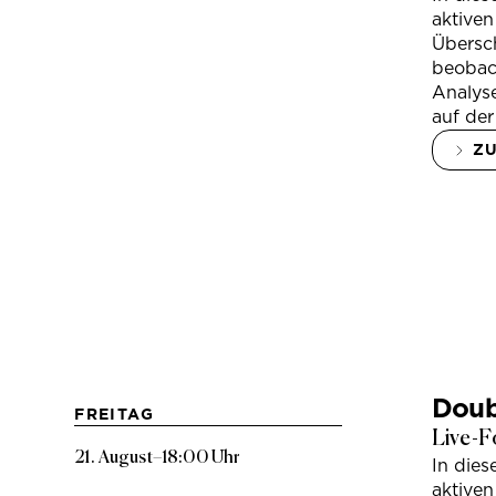
aktiven
Übersc
beobac
Analys
auf der
Z
Doub
FREITAG
Live-F
21. August
–
18:00 Uhr
In die
aktiven