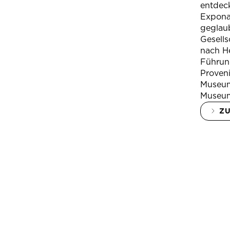
entdeck
Expona
geglau
Gesells
nach H
Führung
Proven
Museum
Museum
Z