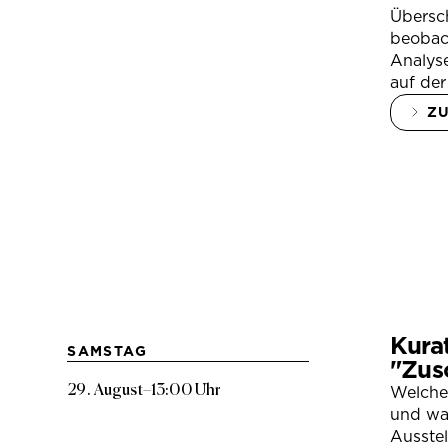
Übersc
beobac
Analys
auf der
Z
Kura
SAMSTAG
"Zus
29. August
–
13:00 Uhr
Welche
und war
Ausste