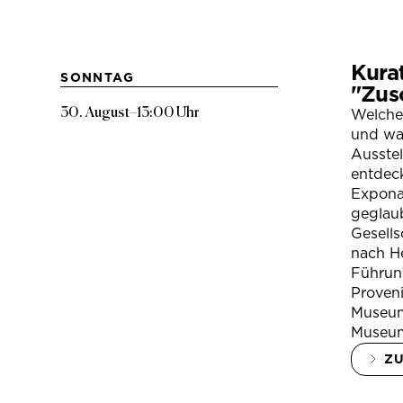
Kura
SONNTAG
"Zus
30. August
–
13:00 Uhr
Welche
und war
Ausste
entdeck
Expona
geglau
Gesells
nach H
Führung
Proven
Museum
Museum
Z