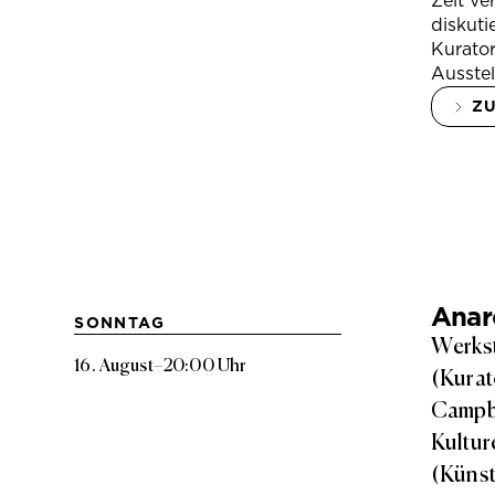
Zeit ve
diskuti
Kurator
Ausstel
Z
Anarc
SONNTAG
Werkst
16. August
–
20:00 Uhr
(Kurat
Campbe
Kultur
(Künst