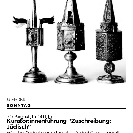
© MARKK
SONNTAG
30. August
–
13:00 Uhr
Kurator:innenführung "Zuschreibung:
Jüdisch"
Welche Objekte wurden als „jüdisch“ gesammelt –