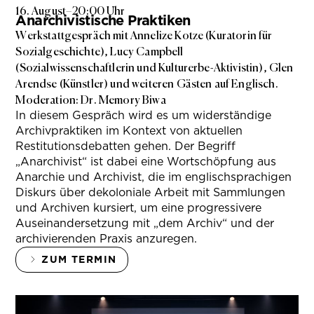
16. August
–
20:00 Uhr
Anarchivistische Praktiken
Werkstattgespräch mit Annelize Kotze (Kuratorin für
Sozialgeschichte), Lucy Campbell
(Sozialwissenschaftlerin und Kulturerbe-Aktivistin), Glen
Arendse (Künstler) und weiteren Gästen auf Englisch.
Moderation: Dr. Memory Biwa
In diesem Gespräch wird es um widerständige
Archivpraktiken im Kontext von aktuellen
Restitutionsdebatten gehen. Der Begriff
„Anarchivist“ ist dabei eine Wortschöpfung aus
Anarchie und Archivist, die im englischsprachigen
Diskurs über dekoloniale Arbeit mit Sammlungen
und Archiven kursiert, um eine progressivere
Auseinandersetzung mit „dem Archiv“ und der
archivierenden Praxis anzuregen.
ZUM TERMIN