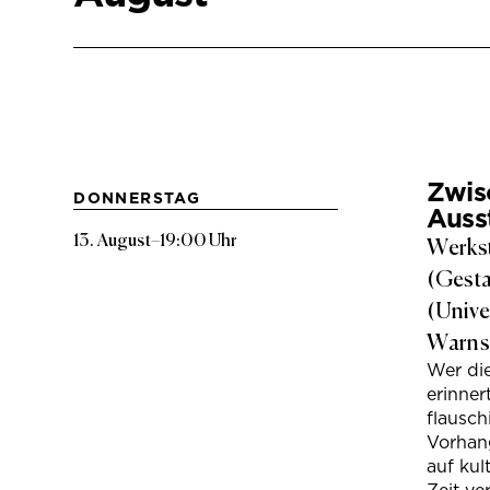
Zwis
DONNERSTAG
Auss
13. August
–
19:00 Uhr
Werkst
(Gesta
(Unive
Warns
Wer di
erinner
flausc
Vorhan
auf kul