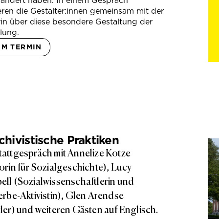
rändert haben. In einem Gespräch
eren die Gestalter:innen gemeinsam mit der
in über diese besondere Gestaltung der
lung.
UM TERMIN
hivistische Praktiken
attgespräch mit Annelize Kotze
orin für Sozialgeschichte), Lucy
ll (Sozialwissenschaftlerin und
erbe-Aktivistin), Glen Arendse
ler) und weiteren Gästen auf Englisch.