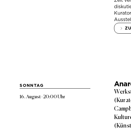
Zeit ve
diskuti
Kurator
Ausstel
Z
Anarc
SONNTAG
Werkst
16. August
–
20:00 Uhr
(Kurat
Campbe
Kultur
(Künst