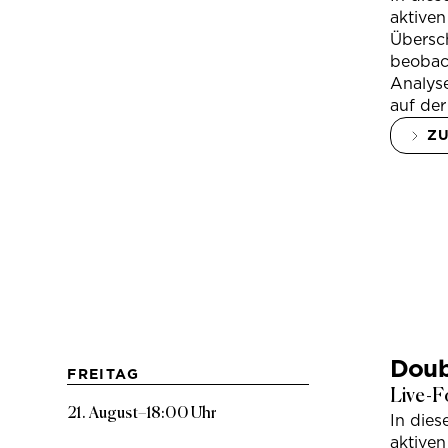
aktiven
Übersc
beobac
Analys
auf der
Z
Doub
FREITAG
Live-F
21. August
–
18:00 Uhr
In die
aktiven