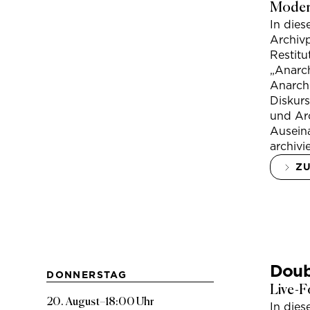
Modera
In die
Archivp
Restitu
„Anarch
Anarchi
Diskur
und Arc
Ausein
archivi
Z
Doub
DONNERSTAG
Live-F
20. August
–
18:00 Uhr
In die