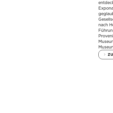
entdeck
Expona
geglau
Gesells
nach H
Führung
Proven
Museum
Museum
Z