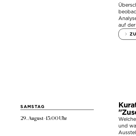
Übersc
beobac
Analys
auf der
Z
Kura
SAMSTAG
"Zus
29. August
–
13:00 Uhr
Welche
und war
Ausste