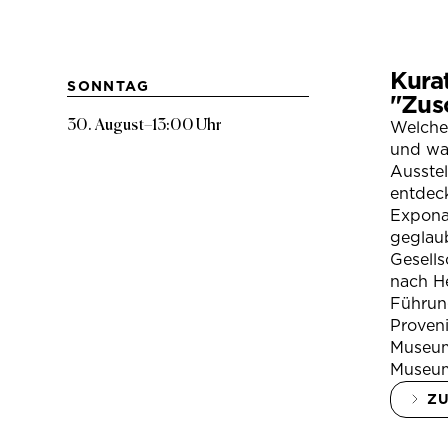
Kura
SONNTAG
"Zus
30. August
–
13:00 Uhr
Welche
und war
Ausste
entdeck
Expona
geglau
Gesells
nach H
Führung
Proven
Museum
Museum
Z