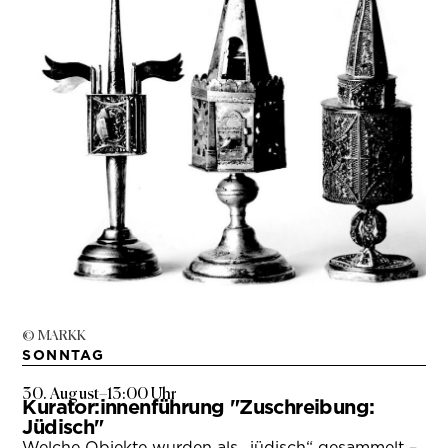
© MARKK
SONNTAG
30. August
–
13:00 Uhr
Kurator:innenführung "Zuschreibung:
Jüdisch"
Welche Objekte wurden als „jüdisch“ gesammelt –