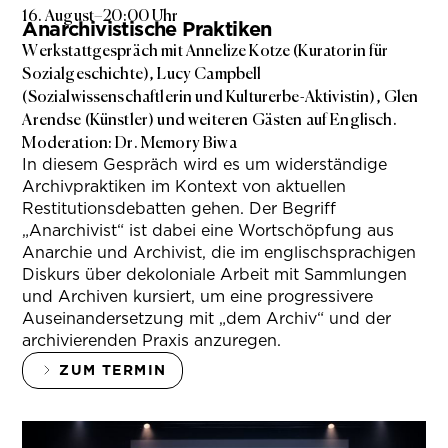
16. August
–
20:00 Uhr
Anarchivistische Praktiken
Werkstattgespräch mit Annelize Kotze (Kuratorin für
Sozialgeschichte), Lucy Campbell
(Sozialwissenschaftlerin und Kulturerbe-Aktivistin), Glen
Arendse (Künstler) und weiteren Gästen auf Englisch.
Moderation: Dr. Memory Biwa
In diesem Gespräch wird es um widerständige
Archivpraktiken im Kontext von aktuellen
Restitutionsdebatten gehen. Der Begriff
„Anarchivist“ ist dabei eine Wortschöpfung aus
Anarchie und Archivist, die im englischsprachigen
Diskurs über dekoloniale Arbeit mit Sammlungen
und Archiven kursiert, um eine progressivere
Auseinandersetzung mit „dem Archiv“ und der
archivierenden Praxis anzuregen.
ZUM TERMIN