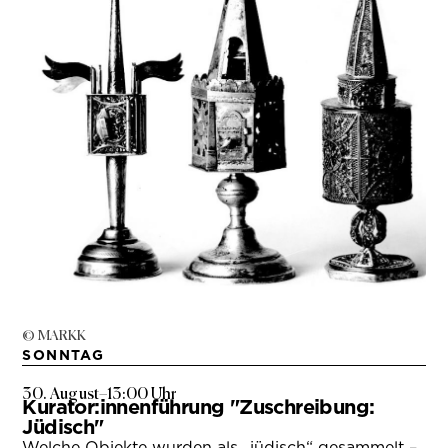
© MARKK
SONNTAG
30. August
–
13:00 Uhr
Kurator:innenführung "Zuschreibung:
Jüdisch"
Welche Objekte wurden als „jüdisch“ gesammelt –