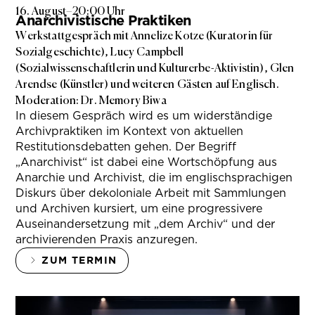
16. August
–
20:00 Uhr
Anarchivistische Praktiken
Werkstattgespräch mit Annelize Kotze (Kuratorin für
Sozialgeschichte), Lucy Campbell
(Sozialwissenschaftlerin und Kulturerbe-Aktivistin), Glen
Arendse (Künstler) und weiteren Gästen auf Englisch.
Moderation: Dr. Memory Biwa
In diesem Gespräch wird es um widerständige
Archivpraktiken im Kontext von aktuellen
Restitutionsdebatten gehen. Der Begriff
„Anarchivist“ ist dabei eine Wortschöpfung aus
Anarchie und Archivist, die im englischsprachigen
Diskurs über dekoloniale Arbeit mit Sammlungen
und Archiven kursiert, um eine progressivere
Auseinandersetzung mit „dem Archiv“ und der
archivierenden Praxis anzuregen.
ZUM TERMIN