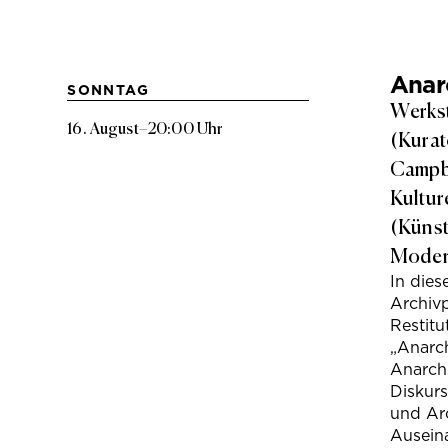
Anarc
SONNTAG
Werkst
16. August
–
20:00 Uhr
(Kurat
Campbe
Kultur
(Künst
Modera
In die
Archivp
Restitu
„Anarch
Anarchi
Diskur
und Arc
Ausein