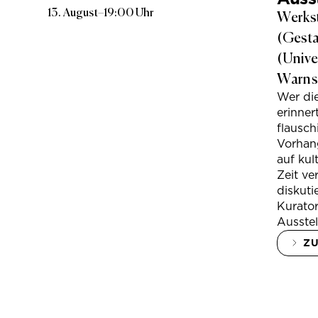
13. August
–
19:00 Uhr
Werkst
(Gesta
(Unive
Warns
Wer di
erinner
flausc
Vorhan
auf kul
Zeit ve
diskuti
Kurator
Ausstel
Z