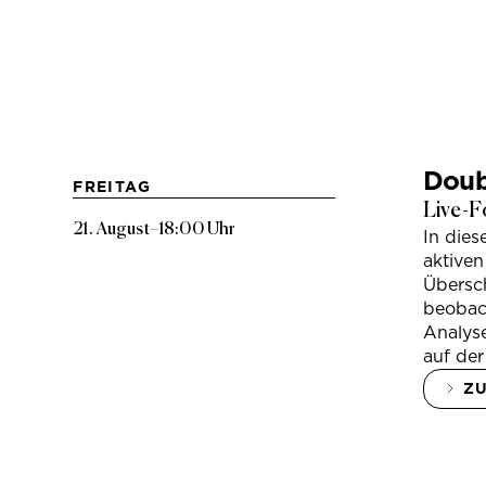
Doub
FREITAG
Live-F
21. August
–
18:00 Uhr
In die
aktiven
Übersc
beobac
Analys
auf der
Z