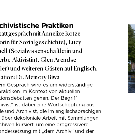
hivistische Praktiken
attgespräch mit Annelize Kotze
orin für Sozialgeschichte), Lucy
ll (Sozialwissenschaftlerin und
erbe-Aktivistin), Glen Arendse
ler) und weiteren Gästen auf Englisch.
tion: Dr. Memory Biwa
sem Gespräch wird es um widerständige
raktiken im Kontext von aktuellen
tionsdebatten gehen. Der Begriff
ivist“ ist dabei eine Wortschöpfung aus
e und Archivist, die im englischsprachigen
s über dekoloniale Arbeit mit Sammlungen
hiven kursiert, um eine progressivere
andersetzung mit „dem Archiv“ und der