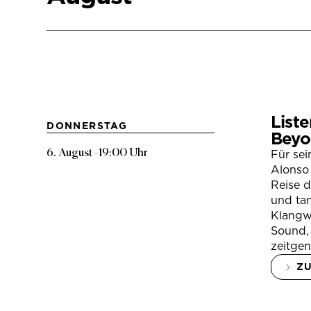
Liste
DONNERSTAG
Beyo
6. August
–
19:00 Uhr
Für se
Alonso 
Reise 
und tan
Klangwe
Sound, 
zeitgen
Z