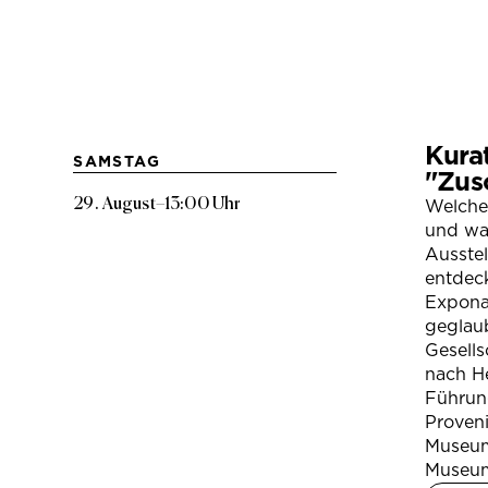
Kura
SAMSTAG
"Zus
29. August
–
13:00 Uhr
Welche
und war
Ausste
entdeck
Expona
geglau
Gesells
nach H
Führung
Proven
Museum
Museum