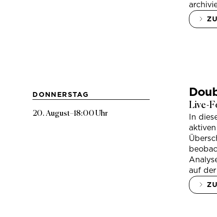
archivi
Z
Doub
DONNERSTAG
Live-F
20. August
–
18:00 Uhr
In die
aktiven
Übersc
beobac
Analys
auf der
Z