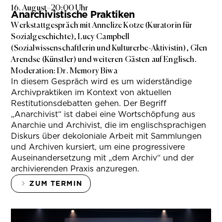
16. August
–
20:00 Uhr
Anarchivistische Praktiken
Werkstattgespräch mit Annelize Kotze (Kuratorin für
Sozialgeschichte), Lucy Campbell
(Sozialwissenschaftlerin und Kulturerbe-Aktivistin), Glen
Arendse (Künstler) und weiteren Gästen auf Englisch.
Moderation: Dr. Memory Biwa
In diesem Gespräch wird es um widerständige
Archivpraktiken im Kontext von aktuellen
Restitutionsdebatten gehen. Der Begriff
„Anarchivist“ ist dabei eine Wortschöpfung aus
Anarchie und Archivist, die im englischsprachigen
Diskurs über dekoloniale Arbeit mit Sammlungen
und Archiven kursiert, um eine progressivere
Auseinandersetzung mit „dem Archiv“ und der
archivierenden Praxis anzuregen.
ZUM TERMIN