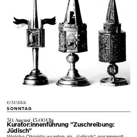
© MARKK
SONNTAG
30. August
–
13:00 Uhr
Kurator:innenführung "Zuschreibung:
Jüdisch"
Welche Objekte wurden als „jüdisch“ gesammelt –