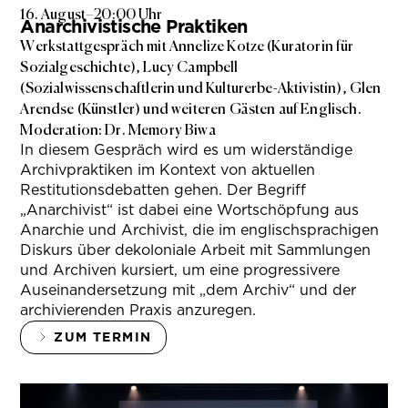
16. August
–
20:00 Uhr
Anarchivistische Praktiken
Werkstattgespräch mit Annelize Kotze (Kuratorin für
Sozialgeschichte), Lucy Campbell
(Sozialwissenschaftlerin und Kulturerbe-Aktivistin), Glen
Arendse (Künstler) und weiteren Gästen auf Englisch.
Moderation: Dr. Memory Biwa
In diesem Gespräch wird es um widerständige
Archivpraktiken im Kontext von aktuellen
Restitutionsdebatten gehen. Der Begriff
„Anarchivist“ ist dabei eine Wortschöpfung aus
Anarchie und Archivist, die im englischsprachigen
Diskurs über dekoloniale Arbeit mit Sammlungen
und Archiven kursiert, um eine progressivere
Auseinandersetzung mit „dem Archiv“ und der
archivierenden Praxis anzuregen.
ZUM TERMIN