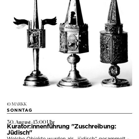
© MARKK
SONNTAG
30. August
–
13:00 Uhr
Kurator:innenführung "Zuschreibung:
Jüdisch"
Welche Objekte wurden als „jüdisch“ gesammelt –