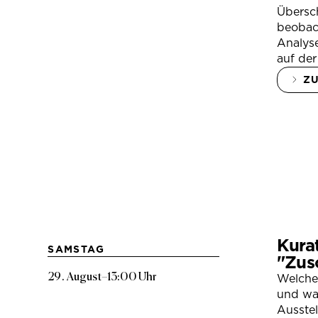
Übersc
beobac
Analys
auf der
Z
Kura
SAMSTAG
"Zus
29. August
–
13:00 Uhr
Welche
und war
Ausste