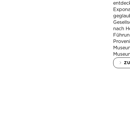
entdeck
Expona
geglau
Gesells
nach H
Führung
Proven
Museum
Museum
Z