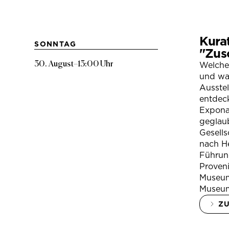
Kura
SONNTAG
"Zus
30. August
–
13:00 Uhr
Welche
und war
Ausste
entdeck
Expona
geglau
Gesells
nach H
Führung
Proven
Museum
Museum
Z