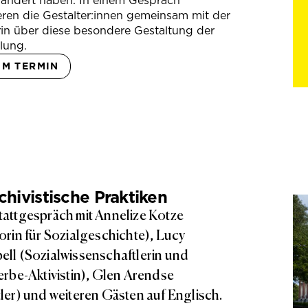
rändert haben. In einem Gespräch
eren die Gestalter:innen gemeinsam mit der
in über diese besondere Gestaltung der
lung.
UM TERMIN
hivistische Praktiken
attgespräch mit Annelize Kotze
orin für Sozialgeschichte), Lucy
ll (Sozialwissenschaftlerin und
erbe-Aktivistin), Glen Arendse
ler) und weiteren Gästen auf Englisch.