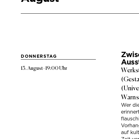
Zwis
DONNERSTAG
Auss
13. August
–
19:00 Uhr
Werkst
(Gesta
(Unive
Warns
Wer di
erinner
flausc
Vorhan
auf kul