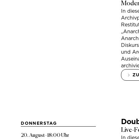
Modera
In die
Archivp
Restitu
„Anarch
Anarchi
Diskur
und Arc
Ausein
archivi
Z
Doub
DONNERSTAG
Live-F
20. August
–
18:00 Uhr
In die