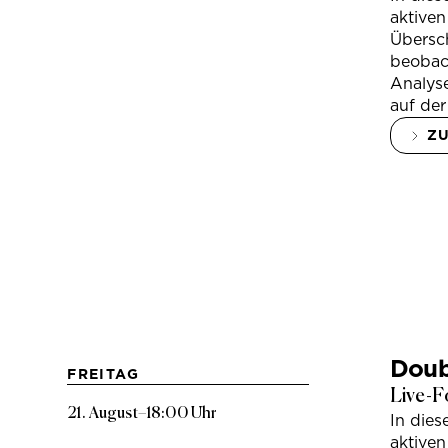
aktiven
Übersc
beobac
Analys
auf der
Z
Doub
FREITAG
Live-F
21. August
–
18:00 Uhr
In die
aktiven