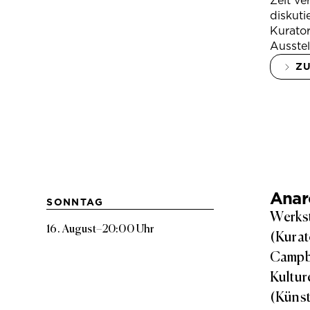
Zeit ve
diskuti
Kurator
Ausstel
Z
Anarc
SONNTAG
Werkst
16. August
–
20:00 Uhr
(Kurat
Campbe
Kultur
(Künst