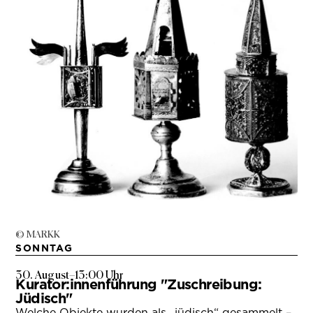
© MARKK
SONNTAG
30. August
–
13:00 Uhr
Kurator:innenführung "Zuschreibung:
Jüdisch"
Welche Objekte wurden als „jüdisch“ gesammelt –