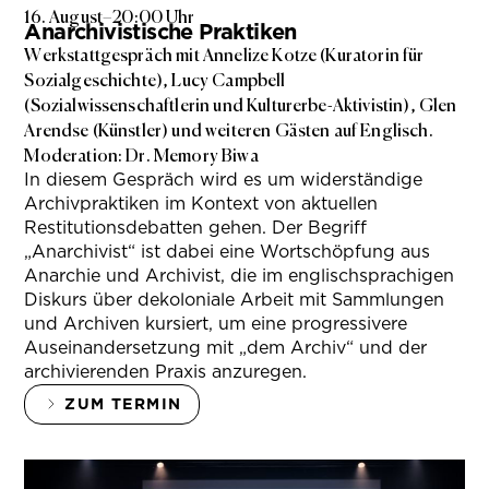
16. August
–
20:00 Uhr
Anarchivistische Praktiken
Werkstattgespräch mit Annelize Kotze (Kuratorin für
Sozialgeschichte), Lucy Campbell
(Sozialwissenschaftlerin und Kulturerbe-Aktivistin), Glen
Arendse (Künstler) und weiteren Gästen auf Englisch.
Moderation: Dr. Memory Biwa
In diesem Gespräch wird es um widerständige
Archivpraktiken im Kontext von aktuellen
Restitutionsdebatten gehen. Der Begriff
„Anarchivist“ ist dabei eine Wortschöpfung aus
Anarchie und Archivist, die im englischsprachigen
Diskurs über dekoloniale Arbeit mit Sammlungen
und Archiven kursiert, um eine progressivere
Auseinandersetzung mit „dem Archiv“ und der
archivierenden Praxis anzuregen.
ZUM TERMIN