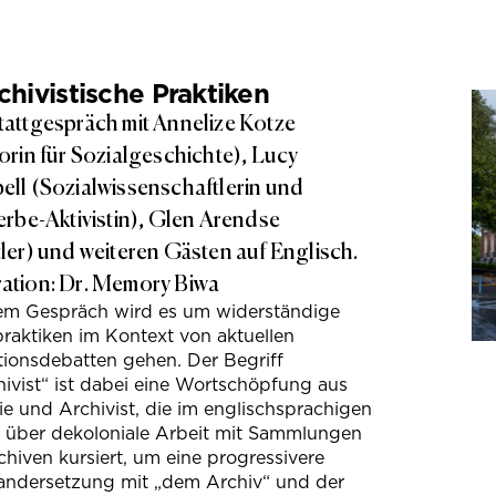
hivistische Praktiken
attgespräch mit Annelize Kotze
orin für Sozialgeschichte), Lucy
ll (Sozialwissenschaftlerin und
erbe-Aktivistin), Glen Arendse
ler) und weiteren Gästen auf Englisch.
tion: Dr. Memory Biwa
sem Gespräch wird es um widerständige
raktiken im Kontext von aktuellen
tionsdebatten gehen. Der Begriff
ivist“ ist dabei eine Wortschöpfung aus
e und Archivist, die im englischsprachigen
s über dekoloniale Arbeit mit Sammlungen
hiven kursiert, um eine progressivere
andersetzung mit „dem Archiv“ und der