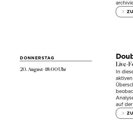
archivi
Z
Doub
DONNERSTAG
Live-F
20. August
–
18:00 Uhr
In die
aktiven
Übersc
beobac
Analys
auf der
Z