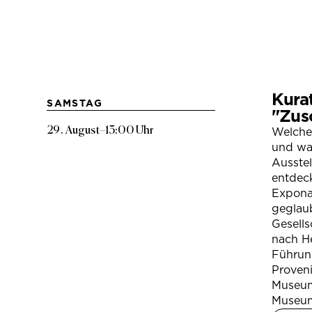
Kura
SAMSTAG
"Zus
29. August
–
13:00 Uhr
Welche
und war
Ausste
entdeck
Expona
geglau
Gesells
nach H
Führung
Proven
Museum
Museum