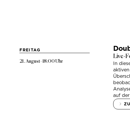
Doub
FREITAG
Live-F
21. August
–
18:00 Uhr
In die
aktiven
Übersc
beobac
Analys
auf der
Z