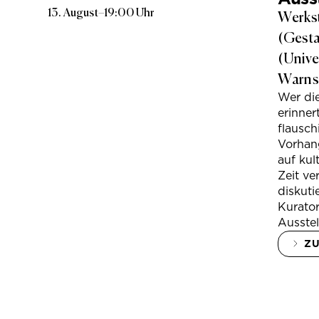
13. August
–
19:00 Uhr
Werkst
(Gesta
(Unive
Warns
Wer di
erinner
flausc
Vorhan
auf kul
Zeit ve
diskuti
Kurator
Ausstel
Z