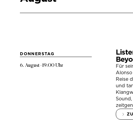
Liste
DONNERSTAG
Beyo
6. August
–
19:00 Uhr
Für se
Alonso 
Reise 
und tan
Klangwe
Sound, 
zeitgen
Z