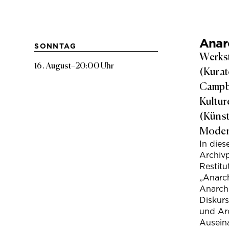
Anarc
SONNTAG
Werkst
16. August
–
20:00 Uhr
(Kurat
Campbe
Kultur
(Künst
Modera
In die
Archivp
Restitu
„Anarch
Anarchi
Diskur
und Arc
Ausein