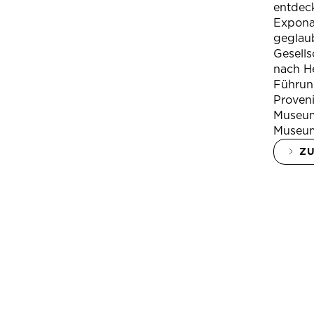
entdeck
Expona
geglau
Gesells
nach H
Führung
Proven
Museum
Museum
Z