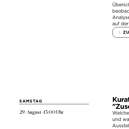
Übersc
beobac
Analys
auf der
Z
Kura
SAMSTAG
"Zus
29. August
–
13:00 Uhr
Welche
und war
Ausste