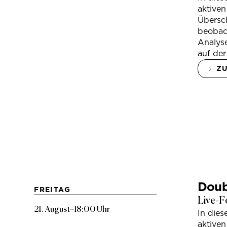
aktiven
Übersc
beobac
Analys
auf der
Z
Doub
FREITAG
Live-F
21. August
–
18:00 Uhr
In die
aktiven