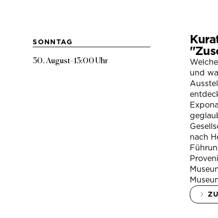
Kura
SONNTAG
"Zus
30. August
–
13:00 Uhr
Welche
und war
Ausste
entdeck
Expona
geglau
Gesells
nach H
Führung
Proven
Museum
Museum
Z