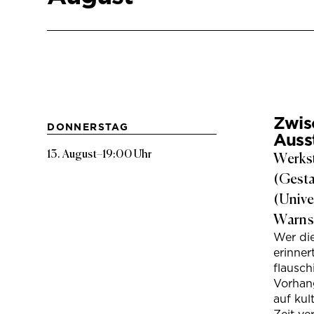
Zwis
DONNERSTAG
Auss
13. August
–
19:00 Uhr
Werkst
(Gesta
(Unive
Warns
Wer di
erinner
flausc
Vorhan
auf kul