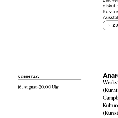
Zeit ve
diskuti
Kurator
Ausstel
Z
Anarc
SONNTAG
Werkst
16. August
–
20:00 Uhr
(Kurat
Campbe
Kultur
(Künst