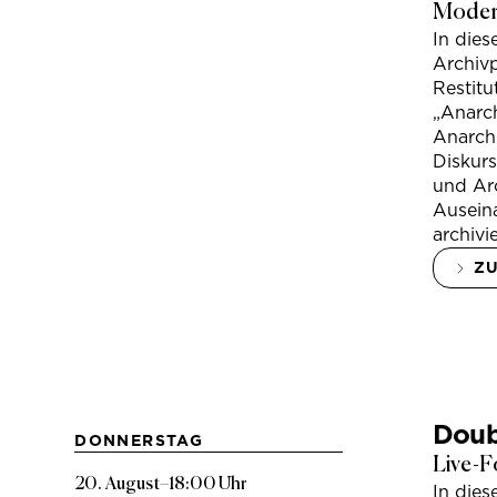
Modera
In die
Archivp
Restitu
„Anarch
Anarchi
Diskur
und Arc
Ausein
archivi
Z
Doub
DONNERSTAG
Live-F
20. August
–
18:00 Uhr
In die