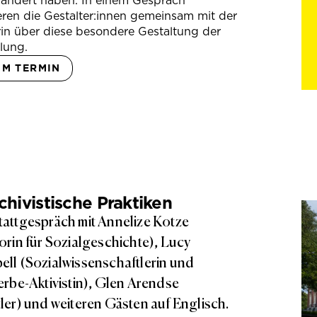
rändert haben. In einem Gespräch
eren die Gestalter:innen gemeinsam mit der
in über diese besondere Gestaltung der
lung.
UM TERMIN
hivistische Praktiken
attgespräch mit Annelize Kotze
orin für Sozialgeschichte), Lucy
ll (Sozialwissenschaftlerin und
erbe-Aktivistin), Glen Arendse
ler) und weiteren Gästen auf Englisch.