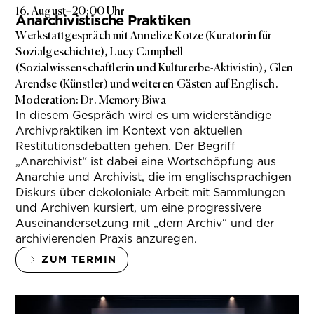
16. August
–
20:00 Uhr
Anarchivistische Praktiken
Werkstattgespräch mit Annelize Kotze (Kuratorin für
Sozialgeschichte), Lucy Campbell
(Sozialwissenschaftlerin und Kulturerbe-Aktivistin), Glen
Arendse (Künstler) und weiteren Gästen auf Englisch.
Moderation: Dr. Memory Biwa
In diesem Gespräch wird es um widerständige
Archivpraktiken im Kontext von aktuellen
Restitutionsdebatten gehen. Der Begriff
„Anarchivist“ ist dabei eine Wortschöpfung aus
Anarchie und Archivist, die im englischsprachigen
Diskurs über dekoloniale Arbeit mit Sammlungen
und Archiven kursiert, um eine progressivere
Auseinandersetzung mit „dem Archiv“ und der
archivierenden Praxis anzuregen.
ZUM TERMIN