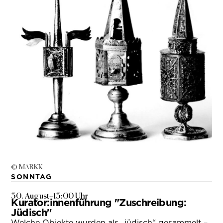
© MARKK
SONNTAG
30. August
–
13:00 Uhr
Kurator:innenführung "Zuschreibung:
Jüdisch"
Welche Objekte wurden als „jüdisch“ gesammelt –