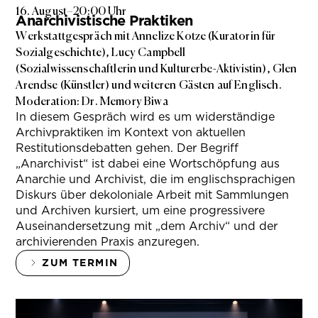
16. August
–
20:00 Uhr
Anarchivistische Praktiken
Werkstattgespräch mit Annelize Kotze (Kuratorin für
Sozialgeschichte), Lucy Campbell
(Sozialwissenschaftlerin und Kulturerbe-Aktivistin), Glen
Arendse (Künstler) und weiteren Gästen auf Englisch.
Moderation: Dr. Memory Biwa
In diesem Gespräch wird es um widerständige
Archivpraktiken im Kontext von aktuellen
Restitutionsdebatten gehen. Der Begriff
„Anarchivist“ ist dabei eine Wortschöpfung aus
Anarchie und Archivist, die im englischsprachigen
Diskurs über dekoloniale Arbeit mit Sammlungen
und Archiven kursiert, um eine progressivere
Auseinandersetzung mit „dem Archiv“ und der
archivierenden Praxis anzuregen.
ZUM TERMIN