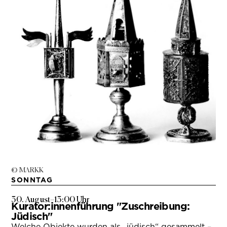
© MARKK
SONNTAG
30. August
–
13:00 Uhr
Kurator:innenführung "Zuschreibung:
Jüdisch"
Welche Objekte wurden als „jüdisch“ gesammelt –