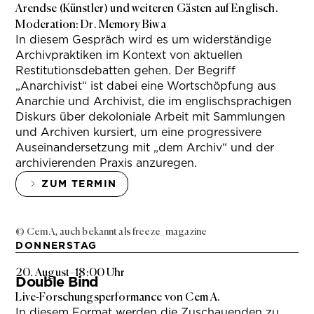
Arendse (Künstler) und weiteren Gästen auf Englisch.
Moderation: Dr. Memory Biwa
In diesem Gespräch wird es um widerständige
Archivpraktiken im Kontext von aktuellen
Restitutionsdebatten gehen. Der Begriff
„Anarchivist“ ist dabei eine Wortschöpfung aus
Anarchie und Archivist, die im englischsprachigen
Diskurs über dekoloniale Arbeit mit Sammlungen
und Archiven kursiert, um eine progressivere
Auseinandersetzung mit „dem Archiv“ und der
archivierenden Praxis anzuregen.
ZUM TERMIN
© Cem A, auch bekannt als freeze_magazine
DONNERSTAG
20. August
–
18:00 Uhr
Double Bind
Live-Forschungsperformance von Cem A.
In diesem Format werden die Zuschauenden zu