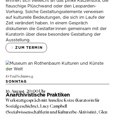
erinnert sich vielleicht an das pinke Katzensofa, die
flauschige Plüschwand oder den Leoparden-
Vorhang. Solche Gestaltungselemente verweisen
auf kulturelle Bedeutungen, die sich im Laufe der
Zeit verändert haben. In einem Gespräch
diskutieren die Gestalter:innen gemeinsam mit der
Kuratorin über diese besondere Gestaltung der
Ausstellung.
ZUM TERMIN
© Paul Schimweg
SONNTAG
16. August
–
20:00 Uhr
Anarchivistische Praktiken
Werkstattgespräch mit Annelize Kotze (Kuratorin für
Sozialgeschichte), Lucy Campbell
(Sozialwissenschaftlerin und Kulturerbe-Aktivistin), Glen