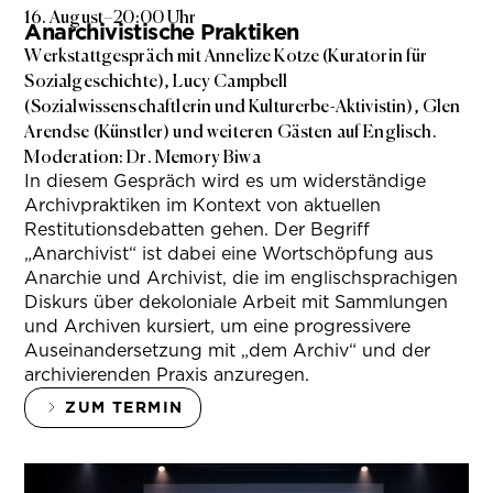
16. August
–
20:00 Uhr
Anarchivistische Praktiken
Werkstattgespräch mit Annelize Kotze (Kuratorin für
Sozialgeschichte), Lucy Campbell
(Sozialwissenschaftlerin und Kulturerbe-Aktivistin), Glen
Arendse (Künstler) und weiteren Gästen auf Englisch.
Moderation: Dr. Memory Biwa
In diesem Gespräch wird es um widerständige
Archivpraktiken im Kontext von aktuellen
Restitutionsdebatten gehen. Der Begriff
„Anarchivist“ ist dabei eine Wortschöpfung aus
Anarchie und Archivist, die im englischsprachigen
Diskurs über dekoloniale Arbeit mit Sammlungen
und Archiven kursiert, um eine progressivere
Auseinandersetzung mit „dem Archiv“ und der
archivierenden Praxis anzuregen.
ZUM TERMIN