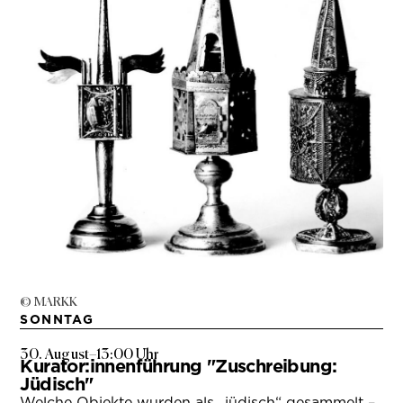
© MARKK
SONNTAG
30. August
–
13:00 Uhr
Kurator:innenführung "Zuschreibung:
Jüdisch"
Welche Objekte wurden als „jüdisch“ gesammelt –