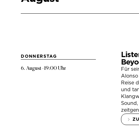
Liste
DONNERSTAG
Beyo
6. August
–
19:00 Uhr
Für se
Alonso 
Reise 
und tan
Klangwe
Sound, 
zeitgen
Z