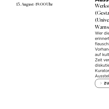
13. August
–
19:00 Uhr
Werkst
(Gesta
(Unive
Warns
Wer di
erinner
flausc
Vorhan
auf kul
Zeit ve
diskuti
Kurator
Ausstel
Z