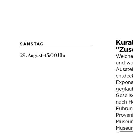
Kura
SAMSTAG
"Zus
29. August
–
13:00 Uhr
Welche
und war
Ausste
entdeck
Expona
geglau
Gesells
nach H
Führung
Proven
Museum
Museum