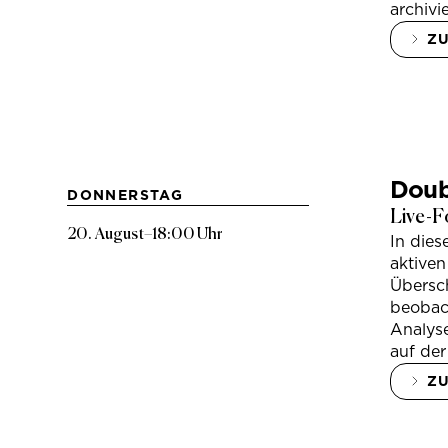
archivi
Z
Doub
DONNERSTAG
Live-F
20. August
–
18:00 Uhr
In die
aktiven
Übersc
beobac
Analys
auf der
Z