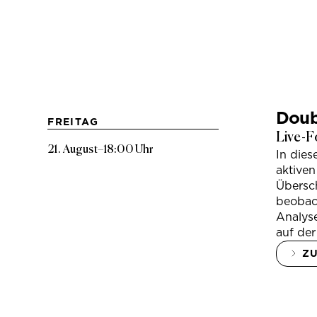
Doub
FREITAG
Live-F
21. August
–
18:00 Uhr
In die
aktiven
Übersc
beobac
Analys
auf der
Z