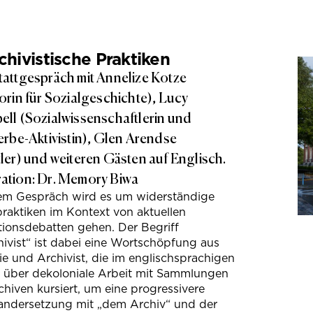
hivistische Praktiken
attgespräch mit Annelize Kotze
orin für Sozialgeschichte), Lucy
ll (Sozialwissenschaftlerin und
erbe-Aktivistin), Glen Arendse
ler) und weiteren Gästen auf Englisch.
tion: Dr. Memory Biwa
sem Gespräch wird es um widerständige
raktiken im Kontext von aktuellen
tionsdebatten gehen. Der Begriff
ivist“ ist dabei eine Wortschöpfung aus
e und Archivist, die im englischsprachigen
s über dekoloniale Arbeit mit Sammlungen
hiven kursiert, um eine progressivere
andersetzung mit „dem Archiv“ und der