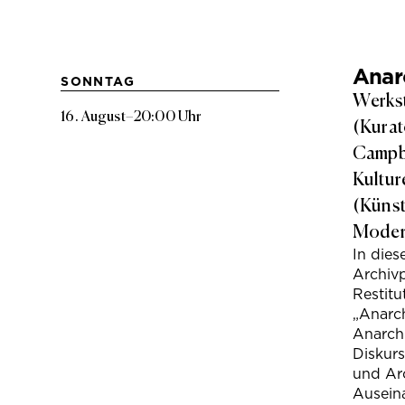
Anarc
SONNTAG
Werkst
16. August
–
20:00 Uhr
(Kurat
Campbe
Kultur
(Künst
Modera
In die
Archivp
Restitu
„Anarch
Anarchi
Diskur
und Arc
Ausein