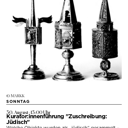
© MARKK
SONNTAG
30. August
–
13:00 Uhr
Kurator:innenführung "Zuschreibung:
Jüdisch"
Welche Objekte wurden als „jüdisch“ gesammelt –