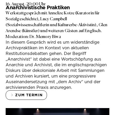
16. August
–
20:00 Uhr
Anarchivistische Praktiken
Werkstattgespräch mit Annelize Kotze (Kuratorin für
Sozialgeschichte), Lucy Campbell
(Sozialwissenschaftlerin und Kulturerbe-Aktivistin), Glen
Arendse (Künstler) und weiteren Gästen auf Englisch.
Moderation: Dr. Memory Biwa
In diesem Gespräch wird es um widerständige
Archivpraktiken im Kontext von aktuellen
Restitutionsdebatten gehen. Der Begriff
„Anarchivist“ ist dabei eine Wortschöpfung aus
Anarchie und Archivist, die im englischsprachigen
Diskurs über dekoloniale Arbeit mit Sammlungen
und Archiven kursiert, um eine progressivere
Auseinandersetzung mit „dem Archiv“ und der
archivierenden Praxis anzuregen.
ZUM TERMIN