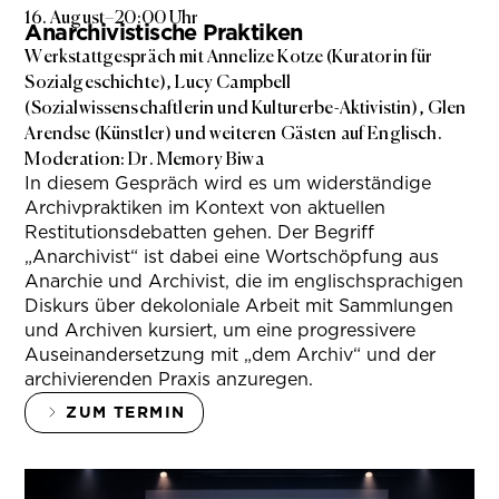
16. August
–
20:00 Uhr
Anarchivistische Praktiken
Werkstattgespräch mit Annelize Kotze (Kuratorin für
Sozialgeschichte), Lucy Campbell
(Sozialwissenschaftlerin und Kulturerbe-Aktivistin), Glen
Arendse (Künstler) und weiteren Gästen auf Englisch.
Moderation: Dr. Memory Biwa
In diesem Gespräch wird es um widerständige
Archivpraktiken im Kontext von aktuellen
Restitutionsdebatten gehen. Der Begriff
„Anarchivist“ ist dabei eine Wortschöpfung aus
Anarchie und Archivist, die im englischsprachigen
Diskurs über dekoloniale Arbeit mit Sammlungen
und Archiven kursiert, um eine progressivere
Auseinandersetzung mit „dem Archiv“ und der
archivierenden Praxis anzuregen.
ZUM TERMIN