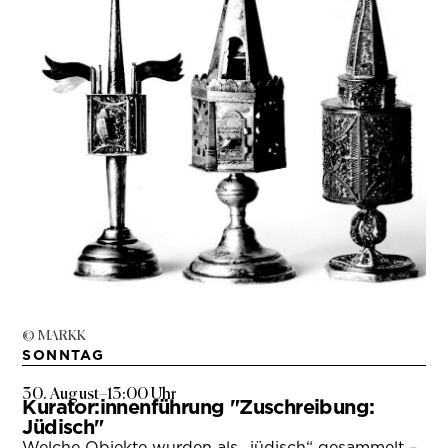
© MARKK
SONNTAG
30. August
–
13:00 Uhr
Kurator:innenführung "Zuschreibung:
Jüdisch"
Welche Objekte wurden als „jüdisch“ gesammelt –