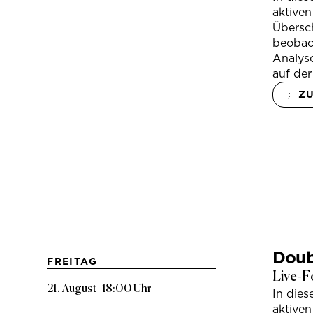
aktiven
Übersc
beobac
Analys
auf der
Z
Doub
FREITAG
Live-F
21. August
–
18:00 Uhr
In die
aktiven