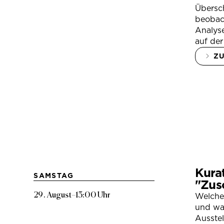
Übersc
beobac
Analys
auf der
Z
Kura
SAMSTAG
"Zus
29. August
–
13:00 Uhr
Welche
und war
Ausste