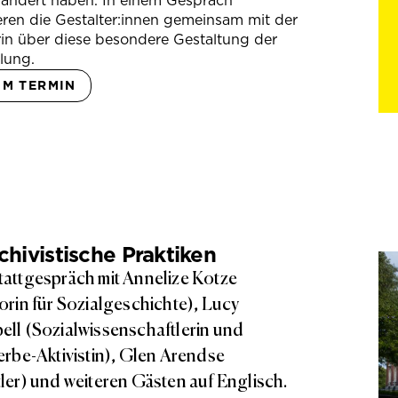
rändert haben. In einem Gespräch
eren die Gestalter:innen gemeinsam mit der
in über diese besondere Gestaltung der
lung.
UM TERMIN
hivistische Praktiken
attgespräch mit Annelize Kotze
orin für Sozialgeschichte), Lucy
ll (Sozialwissenschaftlerin und
erbe-Aktivistin), Glen Arendse
ler) und weiteren Gästen auf Englisch.