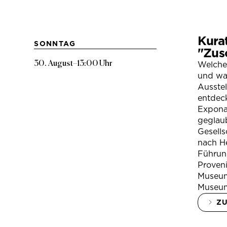
Kura
SONNTAG
"Zus
30. August
–
13:00 Uhr
Welche
und war
Ausste
entdeck
Expona
geglau
Gesells
nach H
Führung
Proven
Museum
Museum
Z