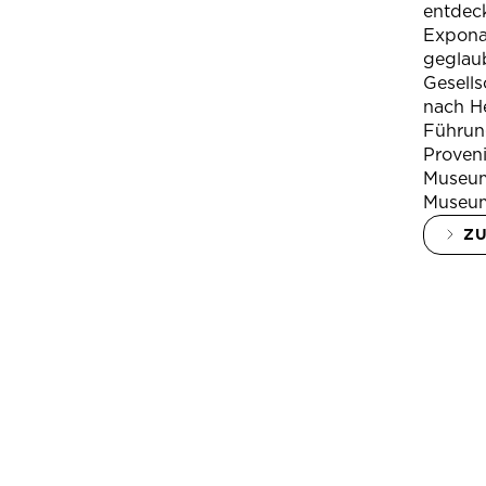
entdeck
Expona
geglau
Gesells
nach H
Führung
Proven
Museum
Museum
Z