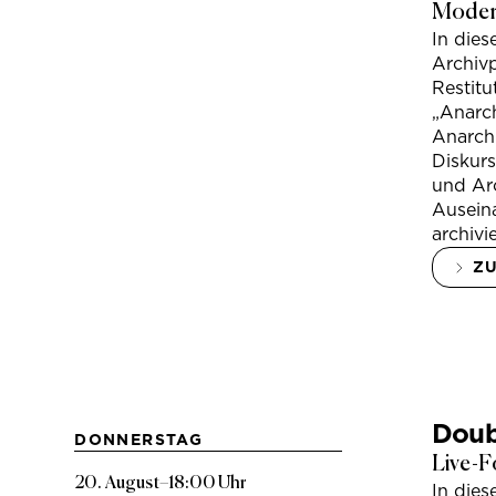
Modera
In die
Archivp
Restitu
„Anarch
Anarchi
Diskur
und Arc
Ausein
archivi
Z
Doub
DONNERSTAG
Live-F
20. August
–
18:00 Uhr
In die