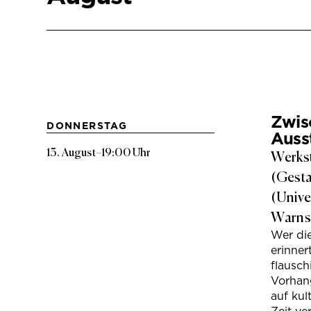
Zwis
DONNERSTAG
Auss
13. August
–
19:00 Uhr
Werkst
(Gesta
(Unive
Warns
Wer di
erinner
flausc
Vorhan
auf kul