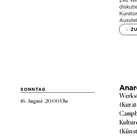
Zeit ve
diskuti
Kurator
Ausstel
Z
Anarc
SONNTAG
Werkst
16. August
–
20:00 Uhr
(Kurat
Campbe
Kultur
(Künst