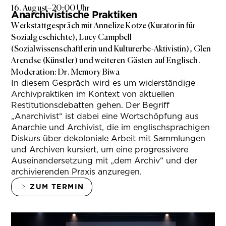
16. August
–
20:00 Uhr
Anarchivistische Praktiken
Werkstattgespräch mit Annelize Kotze (Kuratorin für
Sozialgeschichte), Lucy Campbell
(Sozialwissenschaftlerin und Kulturerbe-Aktivistin), Glen
Arendse (Künstler) und weiteren Gästen auf Englisch.
Moderation: Dr. Memory Biwa
In diesem Gespräch wird es um widerständige
Archivpraktiken im Kontext von aktuellen
Restitutionsdebatten gehen. Der Begriff
„Anarchivist“ ist dabei eine Wortschöpfung aus
Anarchie und Archivist, die im englischsprachigen
Diskurs über dekoloniale Arbeit mit Sammlungen
und Archiven kursiert, um eine progressivere
Auseinandersetzung mit „dem Archiv“ und der
archivierenden Praxis anzuregen.
ZUM TERMIN