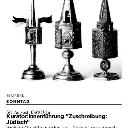
© MARKK
SONNTAG
30. August
–
13:00 Uhr
Kurator:innenführung "Zuschreibung:
Jüdisch"
Welche Objekte wurden als „jüdisch“ gesammelt –