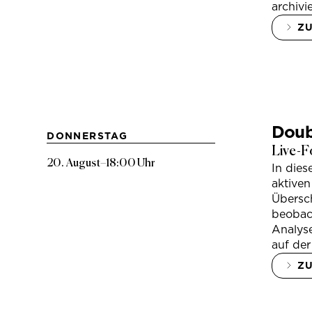
archivi
Z
Doub
DONNERSTAG
Live-F
20. August
–
18:00 Uhr
In die
aktiven
Übersc
beobac
Analys
auf der
Z