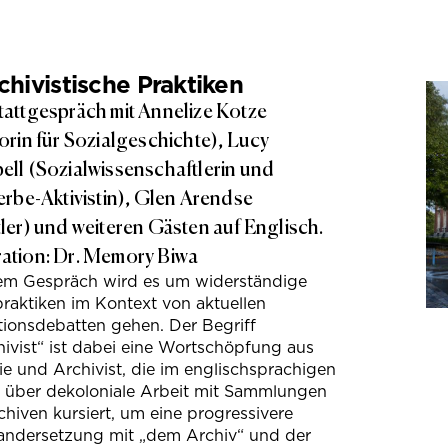
hivistische Praktiken
attgespräch mit Annelize Kotze
orin für Sozialgeschichte), Lucy
ll (Sozialwissenschaftlerin und
erbe-Aktivistin), Glen Arendse
ler) und weiteren Gästen auf Englisch.
tion: Dr. Memory Biwa
sem Gespräch wird es um widerständige
raktiken im Kontext von aktuellen
tionsdebatten gehen. Der Begriff
ivist“ ist dabei eine Wortschöpfung aus
e und Archivist, die im englischsprachigen
s über dekoloniale Arbeit mit Sammlungen
hiven kursiert, um eine progressivere
andersetzung mit „dem Archiv“ und der