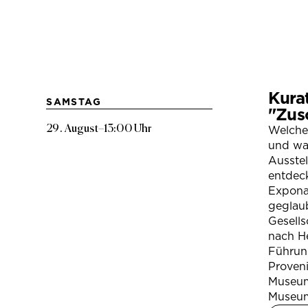
Kura
SAMSTAG
"Zus
29. August
–
13:00 Uhr
Welche
und war
Ausste
entdeck
Expona
geglau
Gesells
nach H
Führung
Proven
Museum
Museum