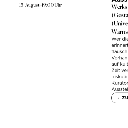
13. August
–
19:00 Uhr
Werkst
(Gesta
(Unive
Warns
Wer di
erinner
flausc
Vorhan
auf kul
Zeit ve
diskuti
Kurator
Ausstel
Z