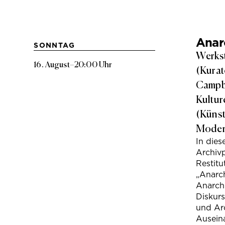
Anarc
SONNTAG
Werkst
16. August
–
20:00 Uhr
(Kurat
Campbe
Kultur
(Künst
Modera
In die
Archivp
Restitu
„Anarch
Anarchi
Diskur
und Arc
Ausein