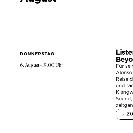
Liste
DONNERSTAG
Beyo
6. August
–
19:00 Uhr
Für se
Alonso 
Reise 
und tan
Klangwe
Sound, 
zeitgen
Z