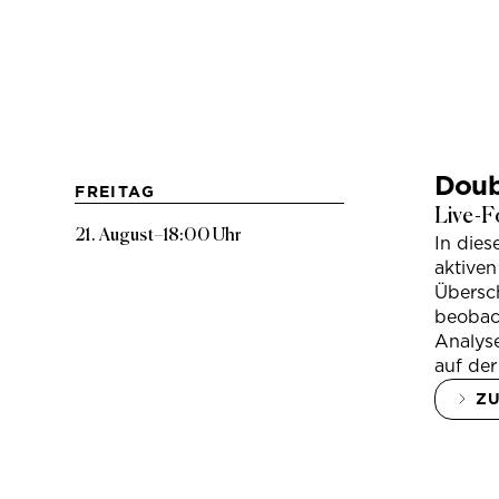
Doub
FREITAG
Live-F
21. August
–
18:00 Uhr
In die
aktiven
Übersc
beobac
Analys
auf der
Z