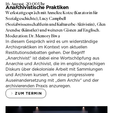
16. August
–
20:00 Uhr
Anarchivistische Praktiken
Werkstattgespräch mit Annelize Kotze (Kuratorin für
Sozialgeschichte), Lucy Campbell
(Sozialwissenschaftlerin und Kulturerbe-Aktivistin), Glen
Arendse (Künstler) und weiteren Gästen auf Englisch.
Moderation: Dr. Memory Biwa
In diesem Gespräch wird es um widerständige
Archivpraktiken im Kontext von aktuellen
Restitutionsdebatten gehen. Der Begriff
„Anarchivist“ ist dabei eine Wortschöpfung aus
Anarchie und Archivist, die im englischsprachigen
Diskurs über dekoloniale Arbeit mit Sammlungen
und Archiven kursiert, um eine progressivere
Auseinandersetzung mit „dem Archiv“ und der
archivierenden Praxis anzuregen.
ZUM TERMIN