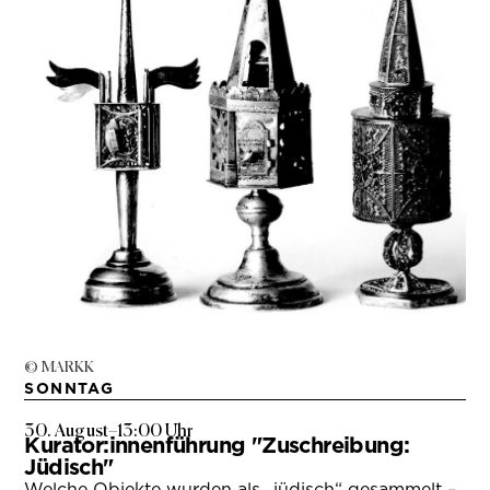
© MARKK
SONNTAG
30. August
–
13:00 Uhr
Kurator:innenführung "Zuschreibung:
Jüdisch"
Welche Objekte wurden als „jüdisch“ gesammelt –