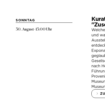
Kura
SONNTAG
"Zus
30. August
–
13:00 Uhr
Welche
und war
Ausste
entdeck
Expona
geglau
Gesells
nach H
Führung
Proven
Museum
Museum
Z