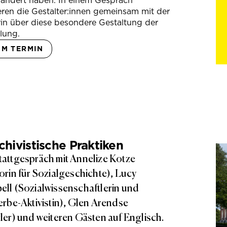
rändert haben. In einem Gespräch
eren die Gestalter:innen gemeinsam mit der
in über diese besondere Gestaltung der
lung.
UM TERMIN
hivistische Praktiken
attgespräch mit Annelize Kotze
orin für Sozialgeschichte), Lucy
ll (Sozialwissenschaftlerin und
erbe-Aktivistin), Glen Arendse
ler) und weiteren Gästen auf Englisch.