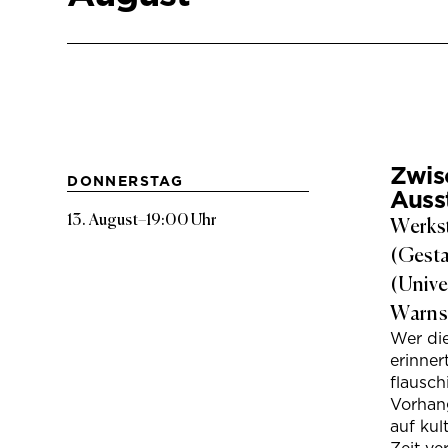
Zwis
DONNERSTAG
Auss
13. August
–
19:00 Uhr
Werkst
(Gesta
(Unive
Warns
Wer di
erinner
flausc
Vorhan
auf kul