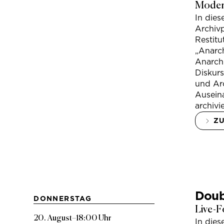
Modera
In die
Archivp
Restitu
„Anarch
Anarchi
Diskur
und Arc
Ausein
archivi
Z
Doub
DONNERSTAG
Live-F
20. August
–
18:00 Uhr
In die