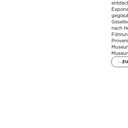
entdeck
Expona
geglau
Gesells
nach H
Führung
Proven
Museum
Museum
Z