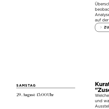
Übersc
beobac
Analys
auf der
Z
Kura
SAMSTAG
"Zus
29. August
–
13:00 Uhr
Welche
und war
Ausste