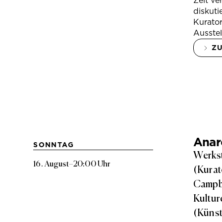
Zeit ve
diskuti
Kurator
Ausstel
Z
Anarc
SONNTAG
Werkst
16. August
–
20:00 Uhr
(Kurat
Campbe
Kultur
(Künst