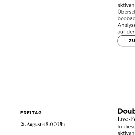
aktiven
Übersc
beobac
Analys
auf der
Z
Doub
FREITAG
Live-F
21. August
–
18:00 Uhr
In die
aktiven