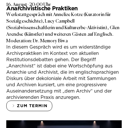
16. August
–
20:00 Uhr
Anarchivistische Praktiken
Werkstattgespräch mit Annelize Kotze (Kuratorin für
Sozialgeschichte), Lucy Campbell
(Sozialwissenschaftlerin und Kulturerbe-Aktivistin), Glen
Arendse (Künstler) und weiteren Gästen auf Englisch.
Moderation: Dr. Memory Biwa
In diesem Gespräch wird es um widerständige
Archivpraktiken im Kontext von aktuellen
Restitutionsdebatten gehen. Der Begriff
„Anarchivist“ ist dabei eine Wortschöpfung aus
Anarchie und Archivist, die im englischsprachigen
Diskurs über dekoloniale Arbeit mit Sammlungen
und Archiven kursiert, um eine progressivere
Auseinandersetzung mit „dem Archiv“ und der
archivierenden Praxis anzuregen.
ZUM TERMIN