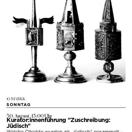
© MARKK
SONNTAG
30. August
–
13:00 Uhr
Kurator:innenführung "Zuschreibung:
Jüdisch"
Welche Objekte wurden als „jüdisch“ gesammelt –