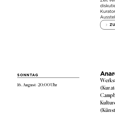
Zeit ve
diskuti
Kurator
Ausstel
Z
Anarc
SONNTAG
Werkst
16. August
–
20:00 Uhr
(Kurat
Campbe
Kultur
(Künst