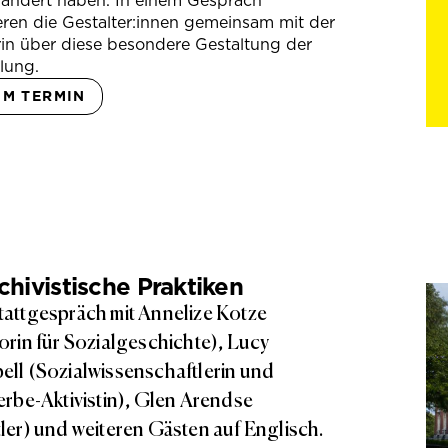
rändert haben. In einem Gespräch
eren die Gestalter:innen gemeinsam mit der
in über diese besondere Gestaltung der
lung.
UM TERMIN
hivistische Praktiken
attgespräch mit Annelize Kotze
orin für Sozialgeschichte), Lucy
ll (Sozialwissenschaftlerin und
erbe-Aktivistin), Glen Arendse
ler) und weiteren Gästen auf Englisch.