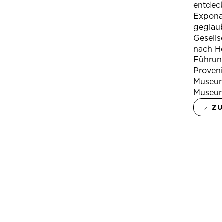
entdeck
Expona
geglau
Gesells
nach H
Führung
Proven
Museum
Museum
Z