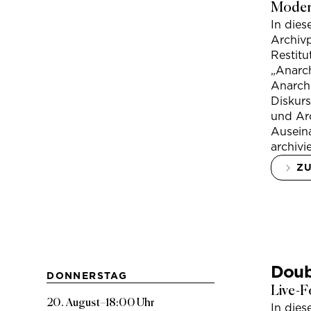
Modera
In die
Archivp
Restitu
„Anarch
Anarchi
Diskur
und Arc
Ausein
archivi
Z
Doub
DONNERSTAG
Live-F
20. August
–
18:00 Uhr
In die