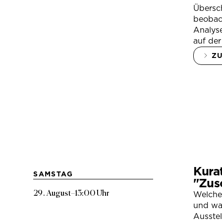
Übersc
beobac
Analys
auf der
Z
Kura
SAMSTAG
"Zus
29. August
–
13:00 Uhr
Welche
und war
Ausste