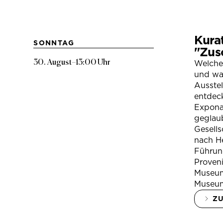
Kura
SONNTAG
"Zus
30. August
–
13:00 Uhr
Welche
und war
Ausste
entdeck
Expona
geglau
Gesells
nach H
Führung
Proven
Museum
Museum
Z