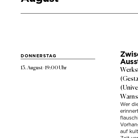
Zwis
DONNERSTAG
Auss
13. August
–
19:00 Uhr
Werkst
(Gesta
(Unive
Warns
Wer di
erinner
flausc
Vorhan
auf kul