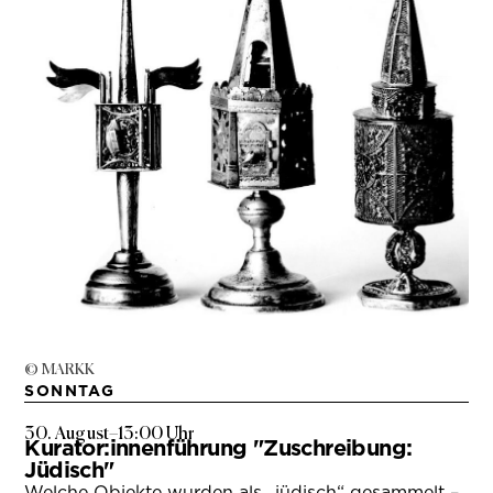
© MARKK
SONNTAG
30. August
–
13:00 Uhr
Kurator:innenführung "Zuschreibung:
Jüdisch"
Welche Objekte wurden als „jüdisch“ gesammelt –