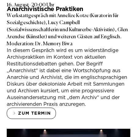
16. August
–
20:00 Uhr
Anarchivistische Praktiken
Werkstattgespräch mit Annelize Kotze (Kuratorin für
Sozialgeschichte), Lucy Campbell
(Sozialwissenschaftlerin und Kulturerbe-Aktivistin), Glen
Arendse (Künstler) und weiteren Gästen auf Englisch.
Moderation: Dr. Memory Biwa
In diesem Gespräch wird es um widerständige
Archivpraktiken im Kontext von aktuellen
Restitutionsdebatten gehen. Der Begriff
„Anarchivist“ ist dabei eine Wortschöpfung aus
Anarchie und Archivist, die im englischsprachigen
Diskurs über dekoloniale Arbeit mit Sammlungen
und Archiven kursiert, um eine progressivere
Auseinandersetzung mit „dem Archiv“ und der
archivierenden Praxis anzuregen.
ZUM TERMIN