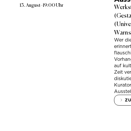
13. August
–
19:00 Uhr
Werkst
(Gesta
(Unive
Warns
Wer di
erinner
flausc
Vorhan
auf kul
Zeit ve
diskuti
Kurator
Ausstel
Z