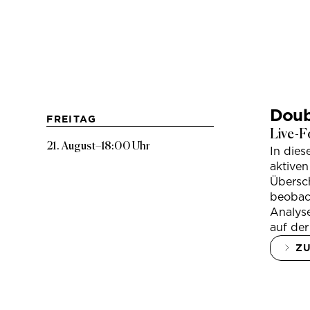
Doub
FREITAG
Live-F
21. August
–
18:00 Uhr
In die
aktiven
Übersc
beobac
Analys
auf der
Z