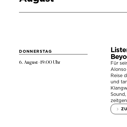
Liste
DONNERSTAG
Beyo
6. August
–
19:00 Uhr
Für se
Alonso 
Reise 
und tan
Klangwe
Sound, 
zeitgen
Z