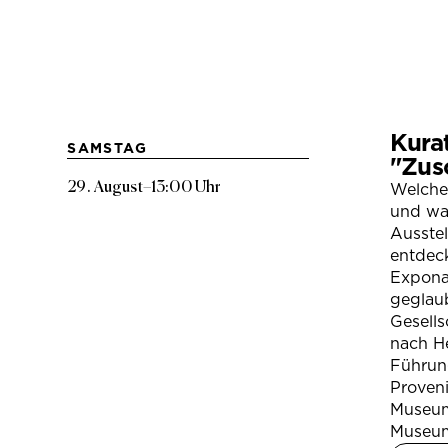
Kura
SAMSTAG
"Zus
29. August
–
13:00 Uhr
Welche
und war
Ausste
entdeck
Expona
geglau
Gesells
nach H
Führung
Proven
Museum
Museum