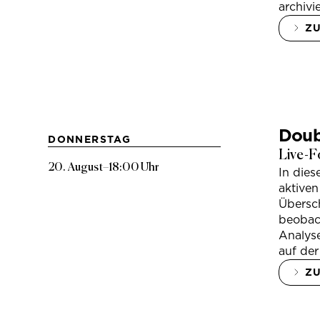
archivi
Z
Doub
DONNERSTAG
Live-F
20. August
–
18:00 Uhr
In die
aktiven
Übersc
beobac
Analys
auf der
Z