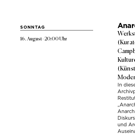
Anarc
SONNTAG
Werkst
16. August
–
20:00 Uhr
(Kurat
Campbe
Kultur
(Künst
Modera
In die
Archivp
Restitu
„Anarch
Anarchi
Diskur
und Arc
Ausein