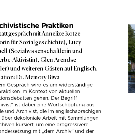
hivistische Praktiken
attgespräch mit Annelize Kotze
orin für Sozialgeschichte), Lucy
ll (Sozialwissenschaftlerin und
erbe-Aktivistin), Glen Arendse
ler) und weiteren Gästen auf Englisch.
tion: Dr. Memory Biwa
sem Gespräch wird es um widerständige
raktiken im Kontext von aktuellen
tionsdebatten gehen. Der Begriff
ivist“ ist dabei eine Wortschöpfung aus
e und Archivist, die im englischsprachigen
s über dekoloniale Arbeit mit Sammlungen
hiven kursiert, um eine progressivere
andersetzung mit „dem Archiv“ und der