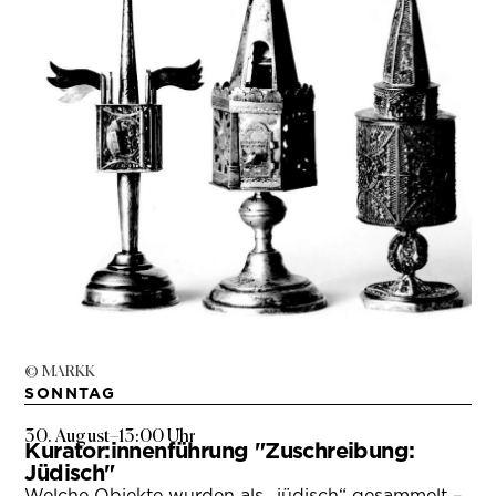
© MARKK
SONNTAG
30. August
–
13:00 Uhr
Kurator:innenführung "Zuschreibung:
Jüdisch"
Welche Objekte wurden als „jüdisch“ gesammelt –