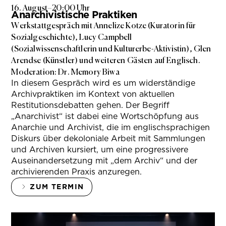
16. August
–
20:00 Uhr
Anarchivistische Praktiken
Werkstattgespräch mit Annelize Kotze (Kuratorin für
Sozialgeschichte), Lucy Campbell
(Sozialwissenschaftlerin und Kulturerbe-Aktivistin), Glen
Arendse (Künstler) und weiteren Gästen auf Englisch.
Moderation: Dr. Memory Biwa
In diesem Gespräch wird es um widerständige
Archivpraktiken im Kontext von aktuellen
Restitutionsdebatten gehen. Der Begriff
„Anarchivist“ ist dabei eine Wortschöpfung aus
Anarchie und Archivist, die im englischsprachigen
Diskurs über dekoloniale Arbeit mit Sammlungen
und Archiven kursiert, um eine progressivere
Auseinandersetzung mit „dem Archiv“ und der
archivierenden Praxis anzuregen.
ZUM TERMIN