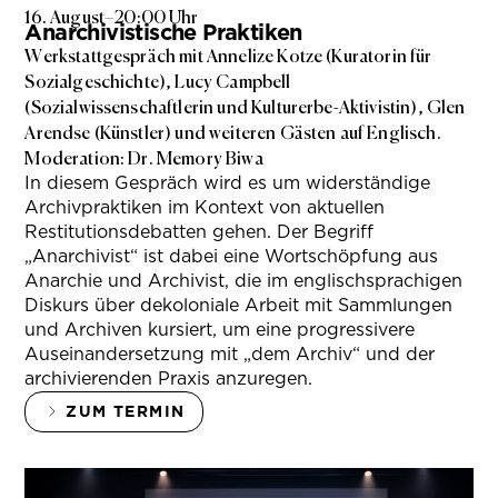
16. August
–
20:00 Uhr
Anarchivistische Praktiken
Werkstattgespräch mit Annelize Kotze (Kuratorin für
Sozialgeschichte), Lucy Campbell
(Sozialwissenschaftlerin und Kulturerbe-Aktivistin), Glen
Arendse (Künstler) und weiteren Gästen auf Englisch.
Moderation: Dr. Memory Biwa
In diesem Gespräch wird es um widerständige
Archivpraktiken im Kontext von aktuellen
Restitutionsdebatten gehen. Der Begriff
„Anarchivist“ ist dabei eine Wortschöpfung aus
Anarchie und Archivist, die im englischsprachigen
Diskurs über dekoloniale Arbeit mit Sammlungen
und Archiven kursiert, um eine progressivere
Auseinandersetzung mit „dem Archiv“ und der
archivierenden Praxis anzuregen.
ZUM TERMIN