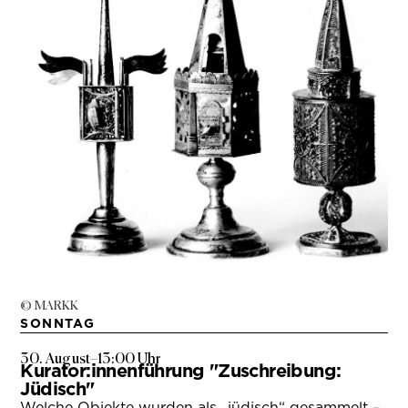
© MARKK
SONNTAG
30. August
–
13:00 Uhr
Kurator:innenführung "Zuschreibung:
Jüdisch"
Welche Objekte wurden als „jüdisch“ gesammelt –