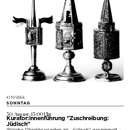
© MARKK
SONNTAG
30. August
–
13:00 Uhr
Kurator:innenführung "Zuschreibung:
Jüdisch"
Welche Objekte wurden als „jüdisch“ gesammelt –