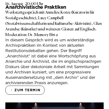
16. August
–
20:00 Uhr
Anarchivistische Praktiken
Werkstattgespräch mit Annelize Kotze (Kuratorin für
Sozialgeschichte), Lucy Campbell
(Sozialwissenschaftlerin und Kulturerbe-Aktivistin), Glen
Arendse (Künstler) und weiteren Gästen auf Englisch.
Moderation: Dr. Memory Biwa
In diesem Gespräch wird es um widerständige
Archivpraktiken im Kontext von aktuellen
Restitutionsdebatten gehen. Der Begriff
„Anarchivist“ ist dabei eine Wortschöpfung aus
Anarchie und Archivist, die im englischsprachigen
Diskurs über dekoloniale Arbeit mit Sammlungen
und Archiven kursiert, um eine progressivere
Auseinandersetzung mit „dem Archiv“ und der
archivierenden Praxis anzuregen.
ZUM TERMIN