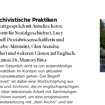
hivistische Praktiken
attgespräch mit Annelize Kotze
orin für Sozialgeschichte), Lucy
ll (Sozialwissenschaftlerin und
erbe-Aktivistin), Glen Arendse
ler) und weiteren Gästen auf Englisch.
tion: Dr. Memory Biwa
sem Gespräch wird es um widerständige
raktiken im Kontext von aktuellen
tionsdebatten gehen. Der Begriff
ivist“ ist dabei eine Wortschöpfung aus
e und Archivist, die im englischsprachigen
s über dekoloniale Arbeit mit Sammlungen
hiven kursiert, um eine progressivere
andersetzung mit „dem Archiv“ und der