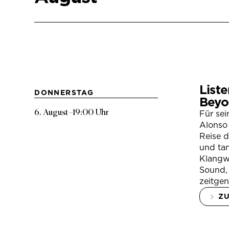
Liste
DONNERSTAG
Beyo
6. August
–
19:00 Uhr
Für se
Alonso 
Reise 
und tan
Klangwe
Sound, 
zeitgen
Z