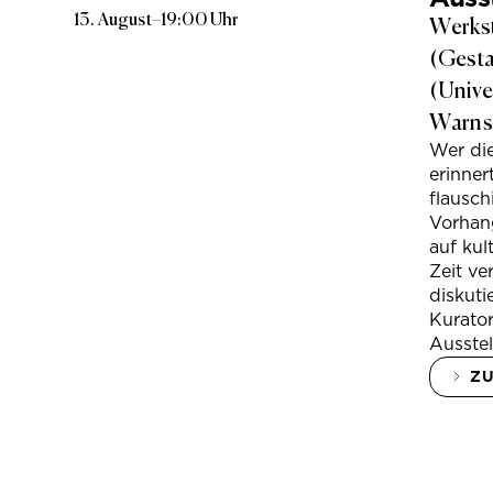
13. August
–
19:00 Uhr
Werkst
(Gesta
(Unive
Warns
Wer di
erinner
flausc
Vorhan
auf kul
Zeit ve
diskuti
Kurator
Ausstel
Z