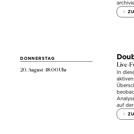
archivi
Z
Doub
DONNERSTAG
Live-F
20. August
–
18:00 Uhr
In die
aktiven
Übersc
beobac
Analys
auf der
Z