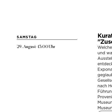
Kura
SAMSTAG
"Zus
29. August
–
13:00 Uhr
Welche
und war
Ausste
entdeck
Expona
geglau
Gesells
nach H
Führung
Proven
Museum
Museum