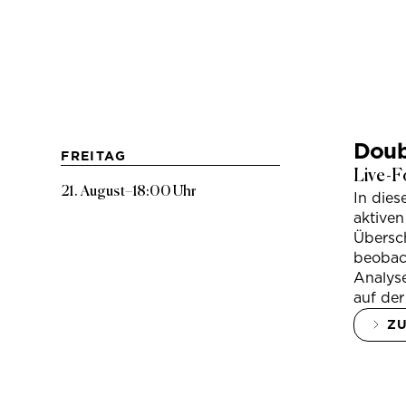
Doub
FREITAG
Live-F
21. August
–
18:00 Uhr
In die
aktiven
Übersc
beobac
Analys
auf der
Z