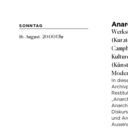
Anarc
SONNTAG
Werkst
16. August
–
20:00 Uhr
(Kurat
Campbe
Kultur
(Künst
Modera
In die
Archivp
Restitu
„Anarch
Anarchi
Diskur
und Arc
Ausein