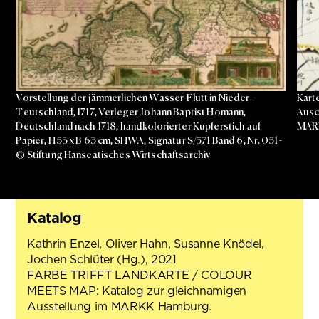
Vorstellung der jämmerlichen Wasser-Flutt in Nieder-
Kart
Teutschland, 1717, Verleger Johann Baptist Homann,
Ausc
Deutschland nach 1718, handkolorierter Kupferstich auf
MARK
Papier, H 53 x B 63 cm, SHWA, Signatur S/571 Band 6, Nr. 051 -
© Stiftung Hanseatisches Wirtschaftsarchiv
Katalog
Kathrin Enzel, Oliver Hahn, Susanne Knödel,
Jochen Schlüter (Hg.), 2021
FARBE TRIFFT LANDKARTE / COLOUR
MEETS MAP: Katalog zur gleichnamigen
Ausstellung im MARKK Hamburg.