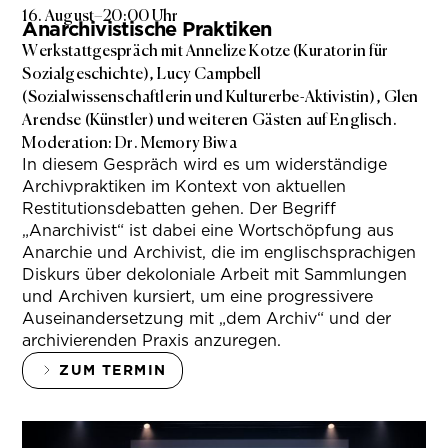
16. August
–
20:00 Uhr
Anarchivistische Praktiken
Werkstattgespräch mit Annelize Kotze (Kuratorin für
Sozialgeschichte), Lucy Campbell
(Sozialwissenschaftlerin und Kulturerbe-Aktivistin), Glen
Arendse (Künstler) und weiteren Gästen auf Englisch.
Moderation: Dr. Memory Biwa
In diesem Gespräch wird es um widerständige
Archivpraktiken im Kontext von aktuellen
Restitutionsdebatten gehen. Der Begriff
„Anarchivist“ ist dabei eine Wortschöpfung aus
Anarchie und Archivist, die im englischsprachigen
Diskurs über dekoloniale Arbeit mit Sammlungen
und Archiven kursiert, um eine progressivere
Auseinandersetzung mit „dem Archiv“ und der
archivierenden Praxis anzuregen.
ZUM TERMIN