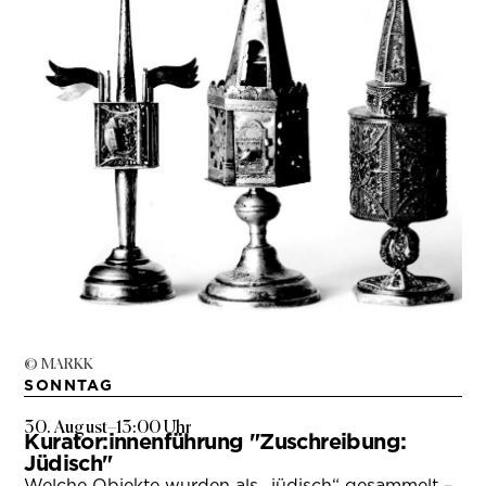
© MARKK
SONNTAG
30. August
–
13:00 Uhr
Kurator:innenführung "Zuschreibung:
Jüdisch"
Welche Objekte wurden als „jüdisch“ gesammelt –