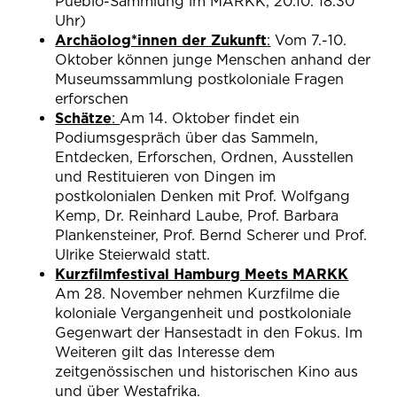
Pueblo-Sammlung im MARKK, 20.10. 18.30
Uhr)
(öffnet in neuem 
Archäolog*innen der Zukunft
:
Vom 7.-10.
Oktober können junge Menschen anhand der
Museumssammlung postkoloniale Fragen
erforschen
(öffnet in neuem Tab)
Schätze
:
Am 14. Oktober findet ein
Podiumsgespräch über das Sammeln,
Entdecken, Erforschen, Ordnen, Ausstellen
und Restituieren von Dingen im
postkolonialen Denken mit Prof. Wolfgang
Kemp, Dr. Reinhard Laube, Prof. Barbara
Plankensteiner, Prof. Bernd Scherer und Prof.
Ulrike Steierwald statt.
(öffne
Kurzfilmfestival Hamburg Meets MARKK
Am 28. November nehmen Kurzfilme die
koloniale Vergangenheit und postkoloniale
Gegenwart der Hansestadt in den Fokus. Im
Weiteren gilt das Interesse dem
zeitgenössischen und historischen Kino aus
und über Westafrika.