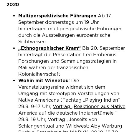
2020
Multiperspektivische Führungen
Ab 17.
September donnerstags um 19 Uhr
hinterfragen multiperspektivische Führungen
durch die Ausstellungen eurozentrische
Sichtweisen
„Ethnographischer Kram“
(öffnet in neuem Tab
Bis 20. September
hinterfragt die Präsentation Leo Frobenius
Forschungen und Sammlungsstrategien in
Mali währen der französischen
Kolonialherrschaft
Wohin mit Winnetou
: Die
Veranstaltungsreihe widmet sich dem
Umgang mit stereotypen Vorstellungen von
Native Americans (
Fachtag „Playing Indian“
(öff
29.9. 9-17 Uhr,
Vortrag „Reaktionen aus Native
America auf die deutsche Indianertümelei
(öffnet
“
29.9. 19 Uhr, Vortrag „Jenseits von
Schlangenritual und Wildwest: Aby Warburg